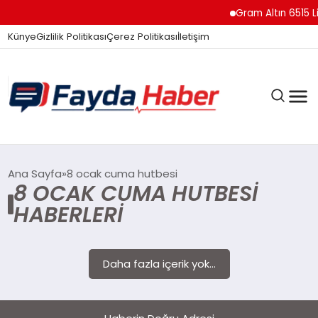
Gram Altın 6515 Li
Künye
Gizlilik Politikası
Çerez Politikası
İletişim
GÜNDEM
Ana Sayfa
8 ocak cuma hutbesi
8 OCAK CUMA HUTBESI
HABERLERI
SPOR
Daha fazla içerik yok...
TEKNOLOJI