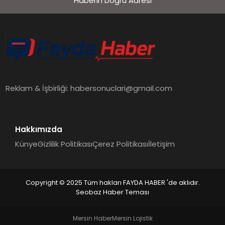
Haberin Doğru Adresi
EKONOMI
SIYASET
MAGAZIN
Reklam & İşbirliği:
habersonuclari@gmail.com
YAŞAM
Hakkımızda
Künye
Gizlilik Politikası
Çerez Politikası
İletişim
DÜNYA
Copyright © 2025 Tüm hakları FAYDA HABER 'de aklıdır.
Seobaz Haber Teması
SAĞLIK
Mersin Haber
Mersin Lojistik