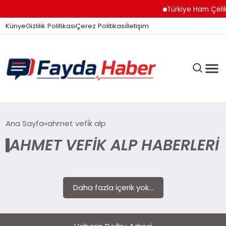
Türkiye Ham Çelik 
Künye
Gizlilik Politikası
Çerez Politikası
İletişim
GÜNDEM
Ana Sayfa
ahmet vefi̇k alp
AHMET VEFİK ALP HABERLERI
SPOR
Daha fazla içerik yok...
TEKNOLOJI