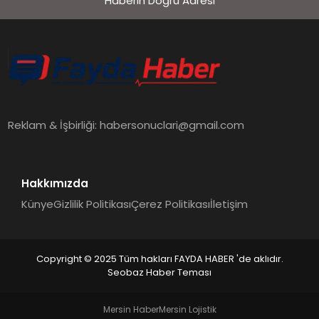
Haberin Doğru Adresi
EKONOMI
SIYASET
MAGAZIN
Reklam & İşbirliği:
habersonuclari@gmail.com
YAŞAM
Hakkımızda
Künye
Gizlilik Politikası
Çerez Politikası
İletişim
DÜNYA
Copyright © 2025 Tüm hakları FAYDA HABER 'de aklıdır.
Seobaz Haber Teması
SAĞLIK
Mersin Haber
Mersin Lojistik