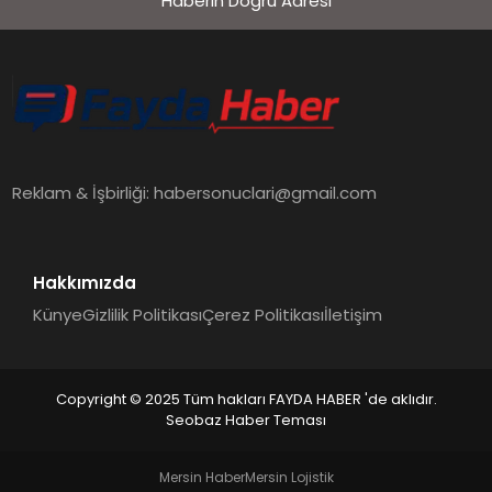
Haberin Doğru Adresi
EKONOMI
SIYASET
MAGAZIN
Reklam & İşbirliği:
habersonuclari@gmail.com
YAŞAM
Hakkımızda
Künye
Gizlilik Politikası
Çerez Politikası
İletişim
DÜNYA
Copyright © 2025 Tüm hakları FAYDA HABER 'de aklıdır.
Seobaz Haber Teması
SAĞLIK
Mersin Haber
Mersin Lojistik