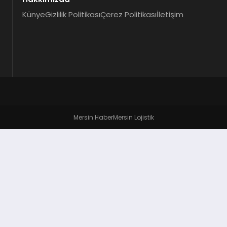
Künye
Gizlilik Politikası
Çerez Politikası
İletişim
Mersin Haber
Mersin Lojistik