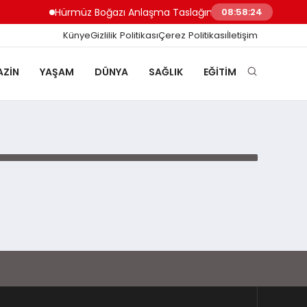
Hürmüz Boğazı Anlaşma Taslağına Son Şekil Verildi H
08:58:24
Künye
Gizlilik Politikası
Çerez Politikası
İletişim
ZIN
YAŞAM
DÜNYA
SAĞLIK
EĞITIM