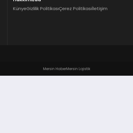
Künye
Gizlilik Politikası
Çerez Politikası
İletişim
Mersin Haber
Mersin Lojistik