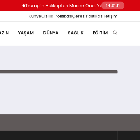
Trump’ın Helikopteri Marine One, Yolcu Uçağıyla Tehlik
14:31:11
Künye
Gizlilik Politikası
Çerez Politikası
İletişim
ZIN
YAŞAM
DÜNYA
SAĞLIK
EĞITIM