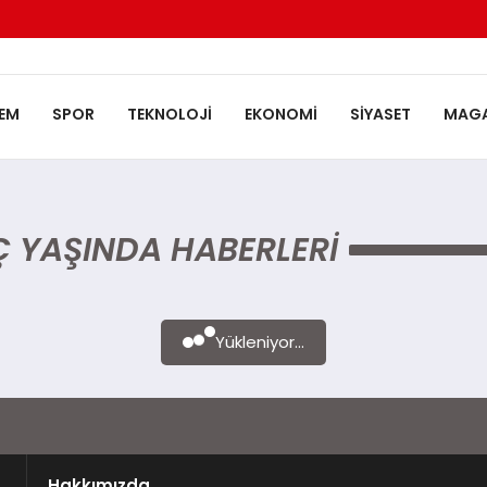
EM
SPOR
TEKNOLOJI
EKONOMI
SIYASET
MAGA
 YAŞINDA HABERLERI
Yükleniyor...
Hakkımızda