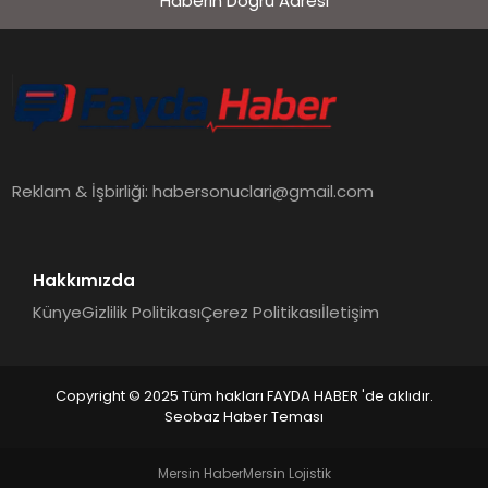
Haberin Doğru Adresi
EKONOMI
SIYASET
MAGAZIN
Reklam & İşbirliği:
habersonuclari@gmail.com
YAŞAM
Hakkımızda
Künye
Gizlilik Politikası
Çerez Politikası
İletişim
DÜNYA
Copyright © 2025 Tüm hakları FAYDA HABER 'de aklıdır.
Seobaz Haber Teması
SAĞLIK
Mersin Haber
Mersin Lojistik