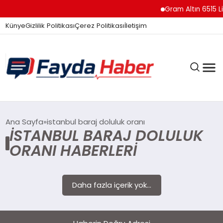
Gram Altın 6515 Li
Künye
Gizlilik Politikası
Çerez Politikası
İletişim
GÜNDEM
Ana Sayfa
istanbul baraj doluluk oranı
ISTANBUL BARAJ DOLULUK
ORANI HABERLERI
SPOR
Daha fazla içerik yok...
TEKNOLOJI