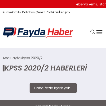
Derya Arms, İstanb
Künye
Gizlilik Politikası
Çerez Politikası
İletişim
GÜNDEM
Ana Sayfa
kpss 2020/2
KPSS 2020/2 HABERLERI
SPOR
Daha fazla içerik yok...
TEKNOLOJI