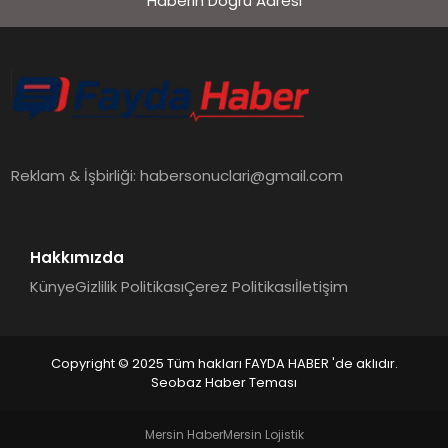
Haberin Doğru Adresi
EKONOMI
SIYASET
MAGAZIN
Reklam & İşbirliği:
habersonuclari@gmail.com
YAŞAM
Hakkımızda
Künye
Gizlilik Politikası
Çerez Politikası
İletişim
DÜNYA
Copyright © 2025 Tüm hakları FAYDA HABER 'de aklıdır.
Seobaz Haber Teması
SAĞLIK
Mersin Haber
Mersin Lojistik