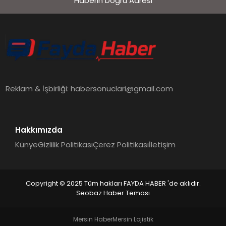
Haberin Doğru Adresi
EKONOMI
SIYASET
MAGAZIN
Reklam & İşbirliği:
habersonuclari@gmail.com
YAŞAM
Hakkımızda
Künye
Gizlilik Politikası
Çerez Politikası
İletişim
DÜNYA
Copyright © 2025 Tüm hakları FAYDA HABER 'de aklıdır.
Seobaz Haber Teması
SAĞLIK
Mersin Haber
Mersin Lojistik