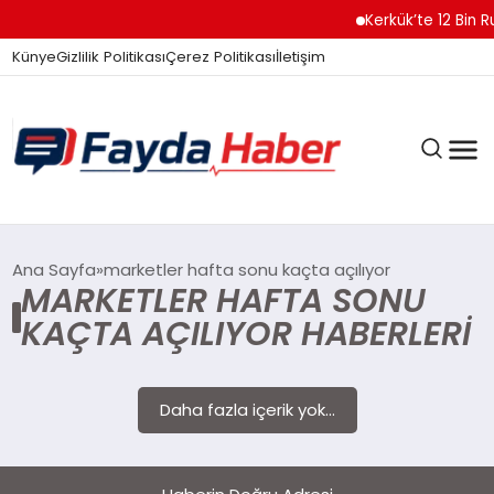
Kerkük’te 12 Bin R
Künye
Gizlilik Politikası
Çerez Politikası
İletişim
GÜNDEM
Ana Sayfa
marketler hafta sonu kaçta açılıyor
MARKETLER HAFTA SONU
KAÇTA AÇILIYOR HABERLERI
SPOR
Daha fazla içerik yok...
TEKNOLOJI