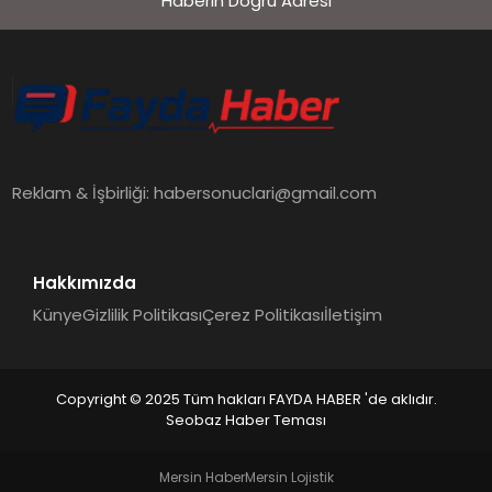
Haberin Doğru Adresi
EKONOMI
SIYASET
MAGAZIN
Reklam & İşbirliği:
habersonuclari@gmail.com
YAŞAM
Hakkımızda
Künye
Gizlilik Politikası
Çerez Politikası
İletişim
DÜNYA
Copyright © 2025 Tüm hakları FAYDA HABER 'de aklıdır.
Seobaz Haber Teması
SAĞLIK
Mersin Haber
Mersin Lojistik