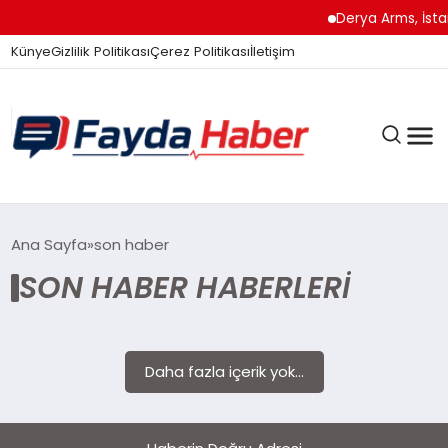
Derya Arms, İstan
Künye
Gizlilik Politikası
Çerez Politikası
İletişim
GÜNDEM
Ana Sayfa
son haber
SON HABER HABERLERI
SPOR
Daha fazla içerik yok...
TEKNOLOJI