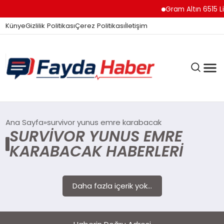
Gram Altın 6515 Li
Künye
Gizlilik Politikası
Çerez Politikası
İletişim
GÜNDEM
Ana Sayfa
survivor yunus emre karabacak
SURVIVOR YUNUS EMRE
KARABACAK HABERLERI
SPOR
Daha fazla içerik yok...
TEKNOLOJI