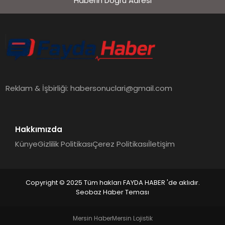
Haberin Doğru Adresi
EKONOMI
SIYASET
MAGAZIN
Reklam & İşbirliği:
habersonuclari@gmail.com
YAŞAM
Hakkımızda
Künye
Gizlilik Politikası
Çerez Politikası
İletişim
DÜNYA
Copyright © 2025 Tüm hakları FAYDA HABER 'de aklıdır.
Seobaz Haber Teması
SAĞLIK
Mersin Haber
Mersin Lojistik