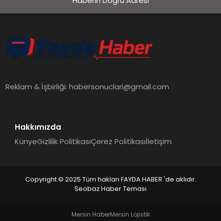
Haberin Doğru Adresi
EKONOMI
SIYASET
MAGAZIN
Reklam & İşbirliği:
habersonuclari@gmail.com
YAŞAM
Hakkımızda
Künye
Gizlilik Politikası
Çerez Politikası
İletişim
DÜNYA
Copyright © 2025 Tüm hakları FAYDA HABER 'de aklıdır.
Seobaz Haber Teması
SAĞLIK
Mersin Haber
Mersin Lojistik