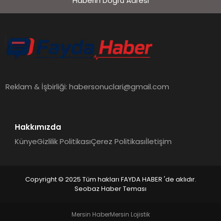
Haberin Doğru Adresi
EKONOMI
SIYASET
MAGAZIN
Reklam & İşbirliği:
habersonuclari@gmail.com
YAŞAM
Hakkımızda
Künye
Gizlilik Politikası
Çerez Politikası
İletişim
DÜNYA
Copyright © 2025 Tüm hakları FAYDA HABER 'de aklıdır.
Seobaz Haber Teması
SAĞLIK
Mersin Haber
Mersin Lojistik