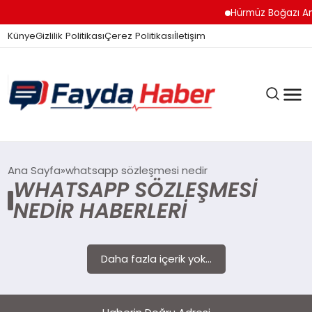
Hürmüz Boğazı Anl
Künye
Gizlilik Politikası
Çerez Politikası
İletişim
GÜNDEM
Ana Sayfa
whatsapp sözleşmesi nedir
WHATSAPP SÖZLEŞMESI
NEDIR HABERLERI
SPOR
Daha fazla içerik yok...
TEKNOLOJI