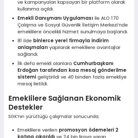
ve kampanyaları kapsayan bir platform olarak
EĞITIM
kullanıma açıldı.
Emekli Danışmanı Uygulaması
ile ALO 170
Çalışma ve Sosyal Güvenlik İletişim Merkezi’nde
emeklilere öncelikli hizmet sunulmaya başlandı.
81 ilde
binlerce yerel firmayla indirim
anlaşmaları
yapılarak emeklilere avantajlar
sağlandı.
İlk defa emekli olanlara
Cumhurbaşkanı
Erdoğan tarafından kısa mesaj gönderilme
sistemi
geliştirildi ve 40 binden fazla emekliye
mesaj iletildi.
Emeklilere Sağlanan Ekonomik
Destekler
SGK’nın yürüttüğü çalışmalar sonucunda;
Emeklilere verilen
promosyon ödemeleri 2
katına çıkarıldı
ve 24 bin liraya varan