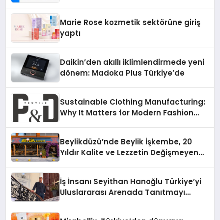
Teknolojisinde ISO ve TSSA
Düzenleyici Onaylarını Aldı
Marie Rose kozmetik sektörüne giriş
yaptı
Daikin’den akıllı iklimlendirmede yeni
dönem: Madoka Plus Türkiye’de
Sustainable Clothing Manufacturing:
Why It Matters for Modern Fashion
Brands
Beylikdüzü’nde Beylik İşkembe, 20
Yıldır Kalite ve Lezzetin Değişmeyen
Adresi
İş İnsanı Seyithan Hanoğlu Türkiye’yi
Uluslararası Arenada Tanıtmayı
Hedefliyor