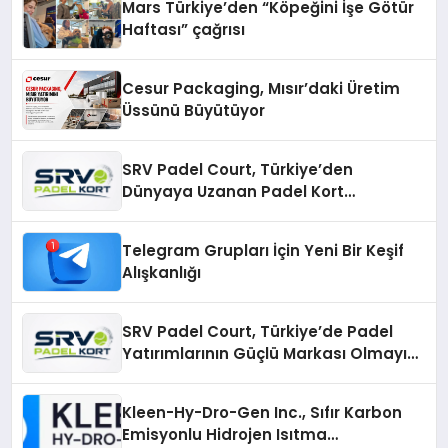
Mars Türkiye’den “Köpeğini İşe Götür
Haftası” çağrısı
Cesur Packaging, Mısır’daki Üretim
Üssünü Büyütüyor
SRV Padel Court, Türkiye’den
Dünyaya Uzanan Padel Kort
Üretiminde Güvenin Adresi
Telegram Grupları İçin Yeni Bir Keşif
Alışkanlığı
SRV Padel Court, Türkiye’de Padel
Yatırımlarının Güçlü Markası Olmayı
Sürdürüyor
Kleen-Hy-Dro-Gen Inc., Sıfır Karbon
Emisyonlu Hidrojen Isıtma