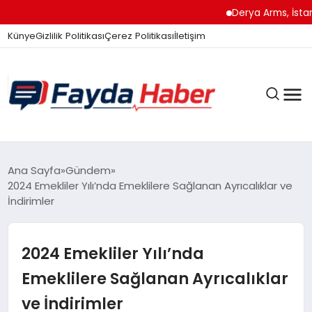
Derya Arms, İstanbul P
Künye
Gizlilik Politikası
Çerez Politikası
İletişim
GÜNDEM
Ana Sayfa
Gündem
2024 Emekliler Yılı’nda Emeklilere Sağlanan Ayrıcalıklar ve
İndirimler
SPOR
2024 Emekliler Yılı’nda
TEKNOLOJI
Emeklilere Sağlanan Ayrıcalıklar
ve İndirimler