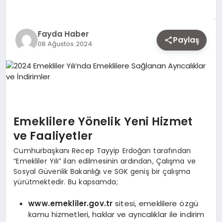
EKONOMI
Fayda Haber
Paylaş
08 Ağustos 2024
SIYASET
MAGAZIN
YAŞAM
Emeklilere Yönelik Yeni Hizmet
ve Faaliyetler
Cumhurbaşkanı Recep Tayyip Erdoğan tarafından
DÜNYA
“Emekliler Yılı” ilan edilmesinin ardından, Çalışma ve
Sosyal Güvenlik Bakanlığı ve SGK geniş bir çalışma
yürütmektedir. Bu kapsamda;
SAĞLIK
www.emekliler.gov.tr
sitesi, emeklilere özgü
kamu hizmetleri, haklar ve ayrıcalıklar ile indirim