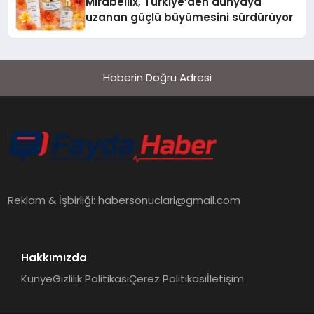
Mirabellix, Türkiye’den dünyaya
uzanan güçlü büyümesini sürdürüyor
Haberin Doğru Adresi
Reklam & İşbirliği:
habersonuclari@gmail.com
Hakkımızda
Künye
Gizlilik Politikası
Çerez Politikası
İletişim