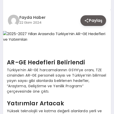
EKONOMI
Fayda Haber
Paylaş
22 Ekim 2024
SIYASET
MAGAZIN
YAŞAM
AR-GE Hedefleri Belirlendi
Türkiye’nin AR-GE harcamalarının GSYH’ye oranı, TZE
cinsinden AR-GE personeli sayısı ve Türkiye’nin bilimsel
DÜNYA
yayın sayısı gibi alanlarda belirlenen hedefler,
“Araştırma, Geliştirme ve Yenilik Programı”
çerçevesinde öne çıktı.
SAĞLIK
Yatırımlar Artacak
Yüksek teknolojili ve katma değerli alanlarda yerli ve