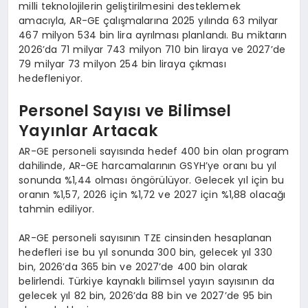
milli teknolojilerin geliştirilmesini desteklemek
EĞITIM
amacıyla, AR-GE çalışmalarına 2025 yılında 63 milyar
467 milyon 534 bin lira ayrılması planlandı. Bu miktarın
2026’da 71 milyar 743 milyon 710 bin liraya ve 2027’de
79 milyar 73 milyon 254 bin liraya çıkması
hedefleniyor.
Personel Sayısı ve Bilimsel
Yayınlar Artacak
AR-GE personeli sayısında hedef 400 bin olan program
dahilinde, AR-GE harcamalarının GSYH’ye oranı bu yıl
sonunda %1,44 olması öngörülüyor. Gelecek yıl için bu
oranın %1,57, 2026 için %1,72 ve 2027 için %1,88 olacağı
tahmin ediliyor.
AR-GE personeli sayısının TZE cinsinden hesaplanan
hedefleri ise bu yıl sonunda 300 bin, gelecek yıl 330
bin, 2026’da 365 bin ve 2027’de 400 bin olarak
belirlendi. Türkiye kaynaklı bilimsel yayın sayısının da
gelecek yıl 82 bin, 2026’da 88 bin ve 2027’de 95 bin