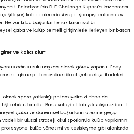
nyaaltı Belediyesi’nin EHF Challenge Kupası’nı kazanması
 çeşitli yaş kategorilerinde Avrupa şampiyonalarına ev
r. Ne var ki bu başarılar henüz kurumsal bir
ireysel çaba ve kulüp temelli girişimlerle ilerleyen bir başarı
 girer ve kalıcı olur”
yonu Kadın Kurulu Başkanı olarak görev yapan Güneş
si arasına girme potansiyeline dikkat çekerek şu ifadeleri
el olarak spora yatkınlığı potansiyelimizi daha da
etiştirebilen bir ülke. Bunu voleyboldaki yükselişimizden de
 bireysel çaba ve dönemsel başarıların ötesine geçip
adeli bir ulusal strateji, okul sporlarıyla kulüp yapılarının
, profesyonel kulüp yönetimi ve tesisleşme gibi alanlarda