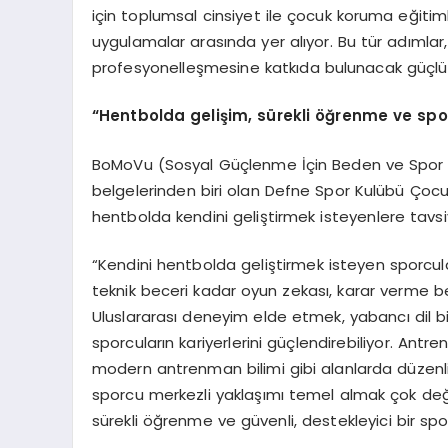
için toplumsal cinsiyet ile çocuk koruma eğitiml
uygulamalar arasında yer alıyor. Bu tür adımlar,
profesyonelleşmesine katkıda bulunacak güçlü
“Hentbolda gelişim, sürekli öğrenme ve spo
BoMoVu (Sosyal Güçlenme İçin Beden ve Spor Ha
belgelerinden biri olan Defne Spor Kulübü Çocuk
hentbolda kendini geliştirmek isteyenlere tavsi
“Kendini hentbolda geliştirmek isteyen sporcula
teknik beceri kadar oyun zekası, karar verme bec
Uluslararası deneyim elde etmek, yabancı dil 
sporcuların kariyerlerini güçlendirebiliyor. Antren
modern antrenman bilimi gibi alanlarda düzenl
sporcu merkezli yaklaşımı temel almak çok değe
sürekli öğrenme ve güvenli, destekleyici bir sp