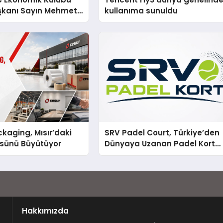
şkanı Sayın Mehmet
kullanıma sunuldu
konomiye dair yaptığı
a şunları kaydetti:
kaging, Mısır’daki
SRV Padel Court, Türkiye’den
ssünü Büyütüyor
Dünyaya Uzanan Padel Kort
Üretiminde Güvenin Adresi
Hakkımızda