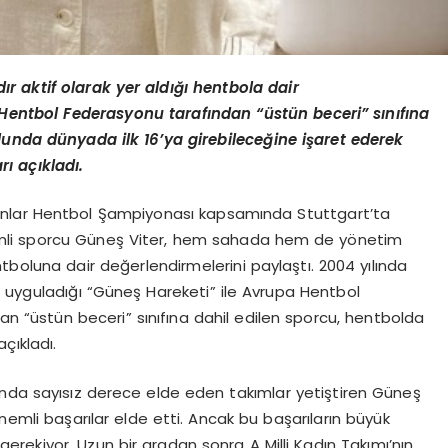
ır aktif olarak yer aldığı hentbola dair
 Hentbol Federasyonu tarafından “üstün beceri” sınıfına
lunda dünyada ilk 16’ya girebileceğine işaret ederek
rı açıkladı.
dınlar Hentbol Şampiyonası kapsamında Stuttgart’ta
mli sporcu Güneş Viter, hem sahada hem de yönetim
ntboluna dair değerlendirmelerini paylaştı. 2004 yılında
yguladığı “Güneş Hareketi” ile Avrupa Hentbol
n “üstün beceri” sınıfına dahil edilen sporcu, hentbolda
açıkladı.
unda sayısız derece elde eden takımlar yetiştiren Güneş
nemli başarılar elde etti. Ancak bu başarıların büyük
rekiyor. Uzun bir aradan sonra A Milli Kadın Takımı’nın