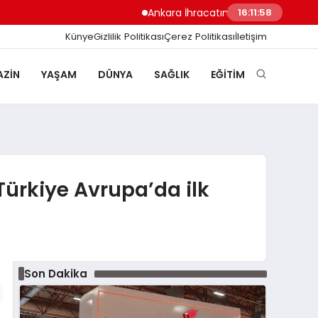
Ankara İhracatında Rekor Yükseliş 7 Ayda 10
16:11:59
Künye
Gizlilik Politikası
Çerez Politikası
İletişim
ZIN
YAŞAM
DÜNYA
SAĞLIK
EĞITIM
 Türkiye Avrupa’da ilk
Son Dakika