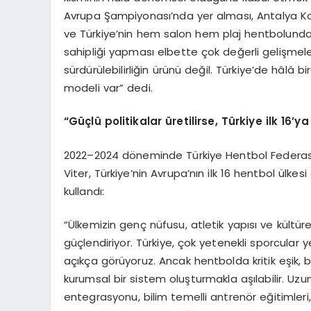
Avrupa Şampiyonası’nda yer alması, Antalya Ko
ve Türkiye’nin hem salon hem plaj hentbolunda
sahipliği yapması elbette çok değerli gelişmele
sürdürülebilirliğin ürünü değil. Türkiye’de hâlâ b
modeli var” dedi.
“Güçlü politikalar üretilirse, Türkiye ilk 16’ya
2022–2024 döneminde Türkiye Hentbol Federas
Viter, Türkiye’nin Avrupa’nın ilk 16 hentbol ülke
kullandı:
“Ülkemizin genç nüfusu, atletik yapısı ve kültür
güçlendiriyor. Türkiye, çok yetenekli sporcular y
açıkça görüyoruz. Ancak hentbolda kritik eşik,
kurumsal bir sistem oluşturmakla aşılabilir. Uzun v
entegrasyonu, bilim temelli antrenör eğitimleri