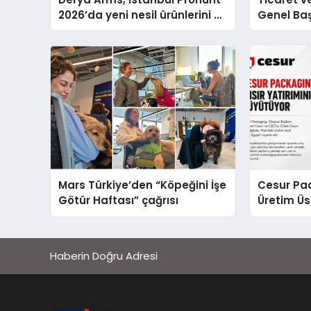
2026’da yeni nesil ürünlerini ve
Genel Ba
global marka vizyonunu
Ulutaş, e
sergiledi
açıklamad
Mars Türkiye’den “Köpeğini İşe
Cesur Pac
Götür Haftası” çağrısı
Üretim Ü
Haberin Doğru Adresi