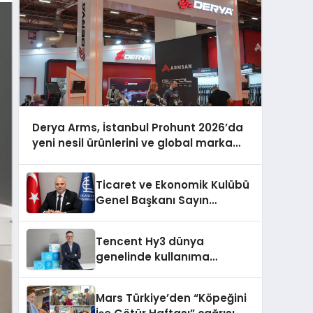
Derya Arms, İstanbul Prohunt 2026’da
yeni nesil ürünlerini ve global marka
vizyonunu sergiledi
Ticaret ve Ekonomik Kulübü
Genel Başkanı Sayın
Mehmet Ulutaş, ekonomiye
dair yaptığı açıklamada
Tencent Hy3 dünya
şunları kaydetti:
genelinde kullanıma
sunuldu
Mars Türkiye’den “Köpeğini