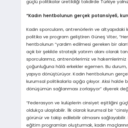
güçlü politikalar üretildiği takdirde Türkiye yalnı
“Kadın hentbolunun gerçek potansiyeli, kuru
Kadın sporcuların, antrenörlerin ve altyapıdaki kı
politika ve program geliştiren Güneş Viter, “Hen
hentbolunun “yardım edilmesi gereken bir alan”
açık bir şekilde stratejik yatırım alanı olarak
sporcularımız, antrenörlerimiz ve hakemlerimi
çoğunluğuna hâlâ erkekler egemen. Bu durum, cinsiy
yapıya dönüştürüyor. Kadın hentbolunun gerçek
kurumsal politikalarla açığa çıkıyor. Aksi halde 
dönüşümün sağlanması zorlaşıyor” diyerek değer
“Federasyon ve kulüplerin cinsiyet eşitliğini gü
oldukça ulaşılabilir. İlk olarak kurumsal bir “cin
görünür ve takip edilebilir olmasını sağlayabilir
eğitim programları oluşturmak, kadın maçlarının 