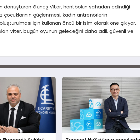
r için dönüştüren Güneş Viter, hentbolun sahadan edindiği
kız çocuklarının güçlenmesi, kadın antrenörlerin
uşturulması için kullanan öncü bir isim olarak öne çıkıyor.
olan Viter, bugün oyunun geleceğini daha adil, güvenli ve
e Ekonomik Kulübü
Tencent Hy3 dünya genelind