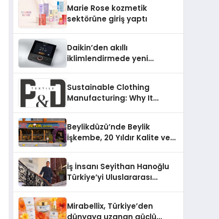
TSSA Düzenleyici Onaylarını
Marie Rose kozmetik
Aldı
sektörüne giriş yaptı
Daikin’den akıllı
iklimlendirmede yeni
dönem: Madoka Plus
Türkiye’de
Sustainable Clothing
Manufacturing: Why It
Matters for Modern Fashion
Brands
Beylikdüzü’nde Beylik
İşkembe, 20 Yıldır Kalite ve
Lezzetin Değişmeyen Adresi
İş İnsanı Seyithan Hanoğlu
Türkiye’yi Uluslararası
Arenada Tanıtmayı
Hedefliyor
Mirabellix, Türkiye’den
dünyaya uzanan güçlü