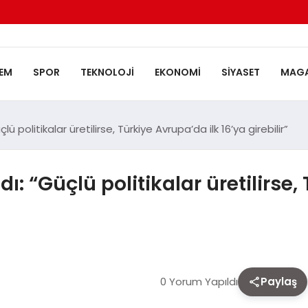
EM
SPOR
TEKNOLOJI
EKONOMI
SIYASET
MAGA
lü politikalar üretilirse, Türkiye Avrupa’da ilk 16’ya girebilir”
dı: “Güçlü politikalar üretilirse,
0 Yorum Yapıldı
Paylaş