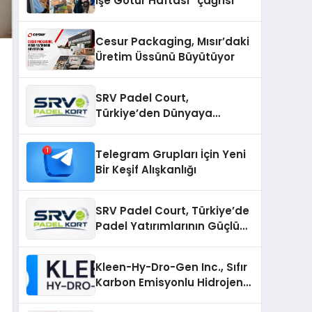
İşe Götür Haftası” çağrısı
Cesur Packaging, Mısır’daki
Üretim Üssünü Büyütüyor
SRV Padel Court,
Türkiye’den Dünyaya
Uzanan Padel Kort
Üretiminde Güvenin Adresi
Telegram Grupları İçin Yeni
Bir Keşif Alışkanlığı
SRV Padel Court, Türkiye’de
Padel Yatırımlarının Güçlü
Markası Olmayı Sürdürüyor
Kleen-Hy-Dro-Gen Inc., Sıfır
Karbon Emisyonlu Hidrojen
Isıtma Teknolojisinde ISO ve