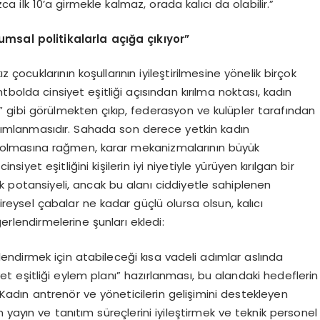
zca ilk 10’a girmekle kalmaz, orada kalıcı da olabilir.”
msal politikalarla açığa çıkıyor”
z çocuklarının koşullarının iyileştirilmesine yönelik birçok
tbolda cinsiyet eşitliği açısından kırılma noktası, kadın
 gibi görülmekten çıkıp, federasyon ve kulüpler tarafından
 tanımlanmasıdır. Sahada son derece yetkin kadın
z olmasına rağmen, karar mekanizmalarının büyük
et eşitliğini kişilerin iyi niyetiyle yürüyen kırılgan bir
 potansiyeli, ancak bu alanı ciddiyetle sahiplenen
bireysel çabalar ne kadar güçlü olursa olsun, kalıcı
lendirmelerine şunları ekledi:
çlendirmek için atabileceği kısa vadeli adımlar aslında
siyet eşitliği eylem planı” hazırlanması, bu alandaki hedeflerin
. Kadın antrenör ve yöneticilerin gelişimini destekleyen
yayın ve tanıtım süreçlerini iyileştirmek ve teknik personel