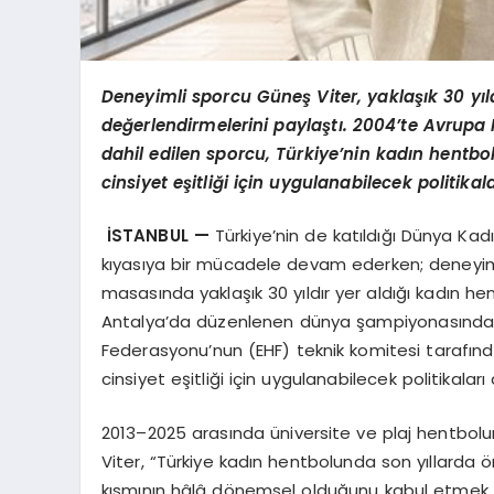
Deneyimli sporcu Güneş Viter, yaklaşık 30 yıld
değerlendirmelerini paylaştı. 2004’te Avrupa
dahil edilen sporcu, Türkiye’nin kadın hentbo
cinsiyet eşitliği için uygulanabilecek politikala
İSTANBUL —
Türkiye’nin de katıldığı Dünya Ka
kıyasıya bir mücadele devam ederken; deneyi
masasında yaklaşık 30 yıldır yer aldığı kadın he
Antalya’da düzenlenen dünya şampiyonasında u
Federasyonu’nun (EHF) teknik komitesi tarafında
cinsiyet eşitliği için uygulanabilecek politikaları 
2013–2025 arasında üniversite ve plaj hentbol
Viter, “Türkiye kadın hentbolunda son yıllarda ö
kısmının hâlâ dönemsel olduğunu kabul etmek ge