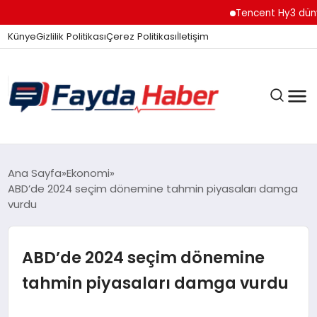
Tencent Hy3 dünya gen
Künye
Gizlilik Politikası
Çerez Politikası
İletişim
GÜNDEM
Ana Sayfa
Ekonomi
ABD’de 2024 seçim dönemine tahmin piyasaları damga
vurdu
SPOR
ABD’de 2024 seçim dönemine
TEKNOLOJI
tahmin piyasaları damga vurdu