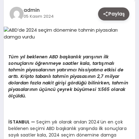
EKONOMI
admin
Paylaş
05 Kasım 2024
SIYASET
MAGAZIN
Tüm yıl beklenen ABD başkanlık yarışının ilk
sonuçlarını öğrenmeye saatler kala, tartışmalı
tahmin piyasalarının yatırımcı hissiyatına etkisi de
YAŞAM
arttı. Kripto tabanlı tahmin piyasasının 2,7 milyar
dolardan fazla nakit giriş
i g
ö
rdüğü bilinirken, tahmin
piyasalarının üçüncü çeyrek büyümesi %565 olarak
ö
lçüldü.
DÜNYA
SAĞLIK
İSTANBUL
—
Seçim yılı olarak anılan 2024’ün en çok
beklenen seçimi ABD başkanlık yarışında ilk sonuçlara
sayılı saatler kala, 2024 seçim dönemine damga