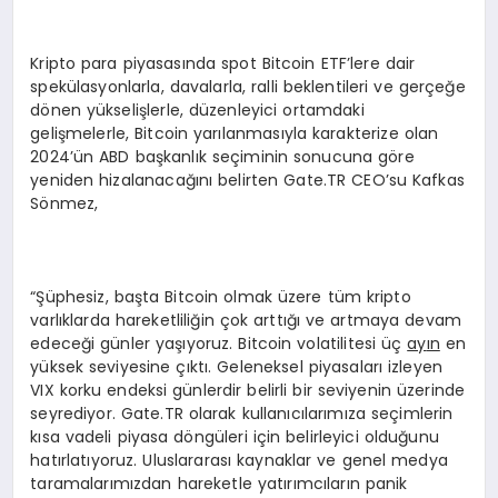
Kripto para piyasasında spot Bitcoin ETF’lere dair
spekülasyonlarla, davalarla, ralli beklentileri ve gerçeğe
dönen yükselişlerle, düzenleyici ortamdaki
gelişmelerle, Bitcoin yarılanmasıyla karakterize olan
2024’ün ABD başkanlık seçiminin sonucuna göre
yeniden hizalanacağını belirten Gate.TR CEO’su Kafkas
Sönmez,
“Şüphesiz, başta Bitcoin olmak üzere tüm kripto
varlıklarda hareketliliğin çok arttığı ve artmaya devam
edeceği günler yaşıyoruz. Bitcoin volatilitesi üç
ay
ın
en
yüksek seviyesine çıktı. Geleneksel piyasaları izleyen
VIX korku endeksi günlerdir belirli bir seviyenin üzerinde
seyrediyor. Gate.TR olarak kullanıcılarımıza seçimlerin
kısa vadeli piyasa döngüleri için belirleyici olduğunu
hatırlatıyoruz. Uluslararası kaynaklar ve genel medya
taramalarımızdan hareketle yatırımcıların panik