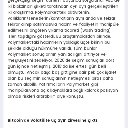
gerçekçiliği seçim dönemi boyunca sorgulandı. ABD’de
iki blokzinciri şirketi
tarafından ayrı ayrı gerçekleştirilen
iki araştırma, Polymarket’teki aktivitenin,
varlıkların/senetlerin/kontratların aynı anda ve tekrar
tekrar alınıp satılmasıyla hacim ve faaliyetin manipüle
edilmesini öngören yıkama ticareti (wash trading)
izleri taşıdığını gösterdi. Bu araştırmalardan birinde,
Polymarket’taki hacimlerin yaklaşık üçte birinin bu
şekilde olduğu hükmüne varıldı. Tüm bunlar
Polymarket sonuçlarının yanıltıcılığını artırıyor ve
meşruiyetini zedeliyor. 2020’de seçim sonuçları dört
gün içinde netleşmiş, 2016’da ise ertesi gün belli
olmuştu. Ancak başa baş gittiğine dair pek çok işaret
olan bu seçimin sonuçlarının netleşmesi biraz daha
zaman alabilir. Yatırımcıların Polymarket gibi
manipülasyona açık kaynaklara bağlı kalarak pozisyon
alması riskleri artırabilir” diye konuştu.
Bitcoin
’
de volatilite üç
ayın zirvesine çıktı