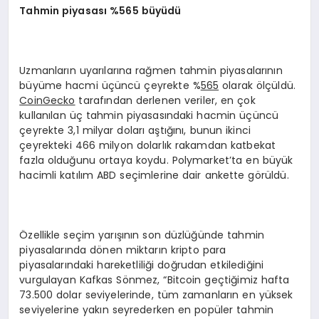
Tahmin piyasası %565 büyüdü
Uzmanların uyarılarına rağmen tahmin piyasalarının
büyüme hacmi üçüncü çeyrekte %
565
olarak ölçüldü.
CoinGecko
tarafından derlenen veriler, en çok
kullanılan üç tahmin piyasasındaki hacmin üçüncü
çeyrekte 3,1 milyar doları aştığını, bunun ikinci
çeyrekteki 466 milyon dolarlık rakamdan katbekat
fazla olduğunu ortaya koydu. Polymarket’ta en büyük
hacimli katılım ABD seçimlerine dair ankette görüldü.
Özellikle seçim yarışının son düzlüğünde tahmin
piyasalarında dönen miktarın kripto para
piyasalarındaki hareketliliği doğrudan etkilediğini
vurgulayan Kafkas Sönmez, “Bitcoin geçtiğimiz hafta
73.500 dolar seviyelerinde, tüm zamanların en yüksek
seviyelerine yakın seyrederken en popüler tahmin