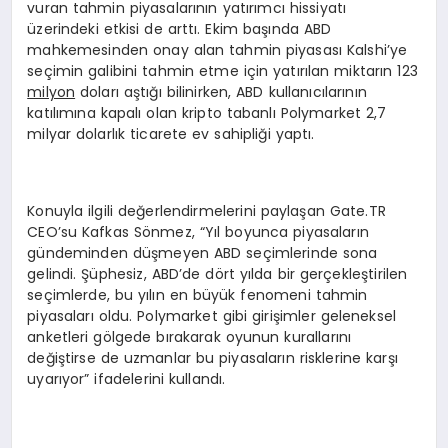
vuran tahmin piyasalarının yatırımcı hissiyatı
EĞITIM
üzerindeki etkisi de arttı. Ekim başında ABD
mahkemesinden onay alan tahmin piyasası Kalshi’ye
seçimin galibini tahmin etme için yatırılan miktarın 123
milyon
doları aştığı bilinirken, ABD kullanıcılarının
katılımına kapalı olan kripto tabanlı Polymarket 2,7
milyar dolarlık ticarete ev sahipliği yaptı.
Konuyla ilgili değerlendirmelerini paylaşan Gate.TR
CEO’su Kafkas Sönmez, “Yıl boyunca piyasaların
gündeminden düşmeyen ABD seçimlerinde sona
gelindi. Şüphesiz, ABD’de dört yılda bir gerçekleştirilen
seçimlerde, bu yılın en büyük fenomeni tahmin
piyasaları oldu. Polymarket gibi girişimler geleneksel
anketleri gölgede bırakarak oyunun kurallarını
değiştirse de uzmanlar bu piyasaların risklerine karşı
uyarıyor” ifadelerini kullandı.