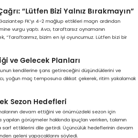
ağrı: “Lütfen Bizi Yalnız Bırakmayın”
 Gaziantep FK’yı 4-2 mağlup ettikleri maçın ardından
mine vurgu yaptı. Avcı, taraftarsız oynamanın
, “Taraftarımız, bizim en iyi oyuncumuz. Lütfen bizi bir
ği ve Gelecek Planları
unun kendilerine şans getireceğini düşündüklerini ve
cı, yoğun maç temposuna dikkat çekerek, ritim yakalamak
ek Sezon Hedefleri
şmalarının devam ettiğini ve önümüzdeki sezon için
rla yapılan görüşmeler hakkında ipuçları verirken, takımın
sarf ettiklerini dile getirdi. Üçüncülük hedeflerinin devam
inden geleni yapacaklarını söyledi.