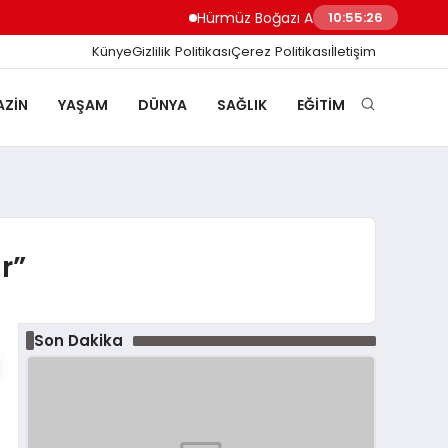
Hürmüz Boğazı Anlaşma Taslağına Son Ş
10:55:26
Künye
Gizlilik Politikası
Çerez Politikası
İletişim
ZIN
YAŞAM
DÜNYA
SAĞLIK
EĞITIM
r”
Son Dakika