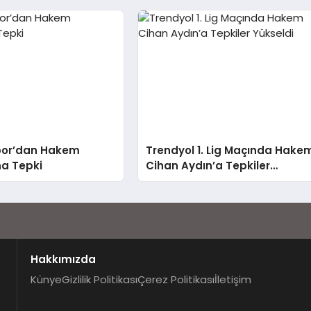
por’dan Hakem
Trendyol 1. Lig Maçında Hake
na Tepki
Cihan Aydın’a Tepkiler
Yükseldi
Hakkımızda
Künye
Gizlilik Politikası
Çerez Politikası
İletişim