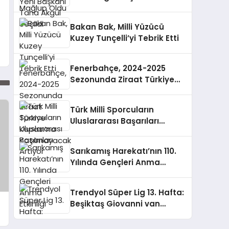
Bakan Bak, Milli Yüzücü
Kuzey Tunçelli’yi Tebrik Etti
Fenerbahçe, 2024-2025
Sezonunda Ziraat Türkiye
Kupası’na Katılmayacak
Türk Milli Sporcuların
Uluslararası Başarıları
Artıyor
Sarıkamış Harekatı’nın 110.
Yılında Gençleri Anma
Etkinliği
Trendyol Süper Lig 13. Hafta:
Beşiktaş Giovanni van
Bronckhorst Mağlubiyeti
Değerlendirdi