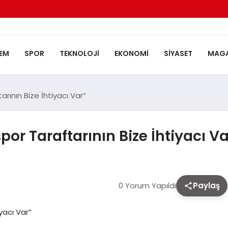
EM
SPOR
TEKNOLOJI
EKONOMI
SIYASET
MAGA
rının Bize İhtiyacı Var”
or Taraftarının Bize İhtiyacı Va
0 Yorum Yapıldı
Paylaş