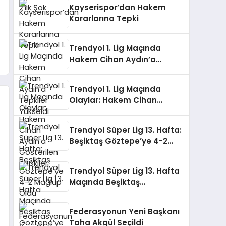
Kayserispor’dan Hakem
Kararlarına Tepki
Trendyol 1. Lig Maçında
Hakem Cihan Aydın’a
Tepkiler Yükseldi
Trendyol 1. Lig Maçında
Olaylar: Hakem Cihan
Aydın’a Gösterilen Tepkiler
Trendyol Süper Lig 13. Hafta:
Beşiktaş Göztepe’ye 4-2
Mağlup Oldu
Trendyol Süper Lig 13. Hafta
Maçında Beşiktaş
Göztepe’ye Mağlup Oldu
Federasyonun Yeni Başkanı
Taha Akgül Seçildi