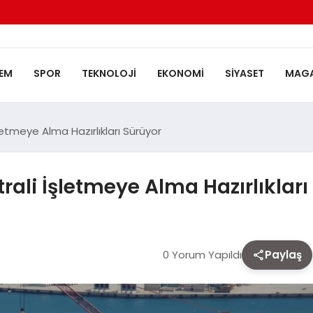
EM
SPOR
TEKNOLOJI
EKONOMI
SIYASET
MAGA
etmeye Alma Hazırlıkları Sürüyor
ali İşletmeye Alma Hazırlıkları
0 Yorum Yapıldı
Paylaş