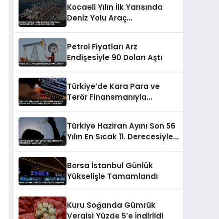
Kocaeli Yılın İlk Yarısında
Deniz Yolu Araç
Taşımacılığında Liderliğini
Sürdürdü
Petrol Fiyatları Arz
Endişesiyle 90 Doları Aştı
Türkiye’de Kara Para ve
Terör Finansmanıyla
Mücadelede Yeni Strateji
Belgesi Yayınlandı
Türkiye Haziran Ayını Son 56
Yılın En Sıcak 11. Derecesiyle
Tamamladı
Borsa İstanbul Günlük
Yükselişle Tamamlandı
Kuru Soğanda Gümrük
Vergisi Yüzde 5’e İndirildi