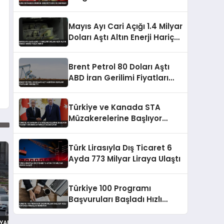
Mayıs Ayı Cari Açığı 1.4 Milyar
Doları Aştı Altın Enerji Hariç
Fazla Verdi
Brent Petrol 80 Doları Aştı
ABD İran Gerilimi Fiyatları
Yükseltti
Türkiye ve Kanada STA
Müzakerelerine Başlıyor
Ticaret Hacmini Artırmayı
Hedefliyor
Türk Lirasıyla Dış Ticaret 6
Ayda 773 Milyar Liraya Ulaştı
Türkiye 100 Programı
Başvuruları Başladı Hızlı
Büyüyen Firmalar Aranıyor