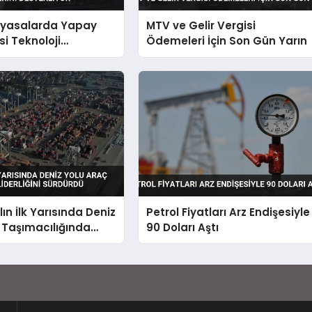
Piyasalarda Yapay
MTV ve Gelir Vergisi
si Teknoloji
Ödemeleri İçin Son Gün Yarın
i Destekliyor
lın İlk Yarısında Deniz
Petrol Fiyatları Arz Endişesiyle
 Taşımacılığında
90 Doları Aştı
i Sürdürdü