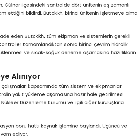
, Gülnar ilçesindeki santralde dört ünitenin eş zamanlı
 ettiğini bildirdi. Butckikh, birinci ünitenin işletmeye alma
ifade eden Butckikh, tüm ekipman ve sistemlerin gerekli
 Kontroller tamamlandıktan sonra birinci çevrim hidrolik
e yüklenmesi ve sıcak-soğuk deneme aşamasına hazırlıkların
ye Alınıyor
 çalışmaları kapsamında tüm sistem ve ekipmanlar
tralin yakıt yükleme aşamasına hazır hale getirilmesi
, Nükleer Düzenleme Kurumu ve ilgili diğer kuruluşlarla
ülasyon boru hattı kaynak işlemine başlandı. Üçüncü ve
devam ediyor.