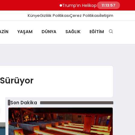
Trump’ın Helikopteri Marine One, Yolcu U
11:13:58
Künye
Gizlilik Politikası
Çerez Politikası
İletişim
ZIN
YAŞAM
DÜNYA
SAĞLIK
EĞITIM
 Sürüyor
Son Dakika