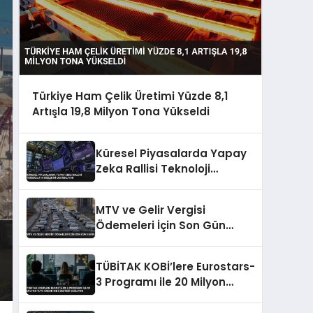
Türkiye Ham Çelik Üretimi Yüzde 8,1
Artışla 19,8 Milyon Tona Yükseldi
Küresel Piyasalarda Yapay
Zeka Rallisi Teknoloji
Hisselerini Destekliyor
MTV ve Gelir Vergisi
Ödemeleri İçin Son Gün
Yarın
TÜBİTAK KOBİ’lere Eurostars-
3 Programı ile 20 Milyon
TL’ye Kadar Hibe Desteği
Sağlıyor