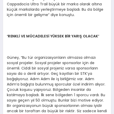
Cappadocia Ultra Trail büyük bir marka olarak altına
küçük markalarda yerleştirmeye başladı. Bu da bölge
için önemli bir gelişme” diye konuştu.
‘RENKL
İ VE M
Ü
CADELES
İ
Y
Ü
KSEK BİR YARIŞ
OLACAK
’
Güney, “Bu tür organizasyonların olmazsa olmazı
sosyal projeler. Sosyal projeler sponsorlar için de
önemli. Ciddi bir sosyal projeniz varsa sponsorların
sayısı da o denli artıyor. Geç kayıtları bir STK’ya
bağışlıyoruz. Adım Adım ile iş birliğimiz var. Adım
Adım’a bağışta bulunmuş sporcular özel indirim alıyor.
Çocuk koşusu yapıyoruz. Bölgeden insanlar da
katılmaya başladı. İlk sene bölgeden 1 sporcu vardı. Bu
sayısı geçen yıl 50 olmuştu. Bunlar bizi motive ediyor.
Bir organizasyonun büyük sponsorlarının olması iyidir
ancak bir taraftan da büyük bir risktir. Siz sadece kendi