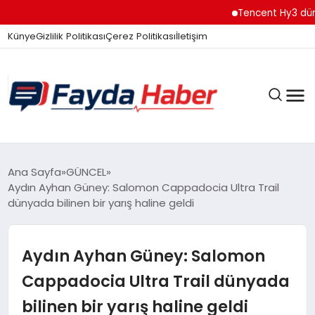
Tencent Hy3 dünya g
Künye
Gizlilik Politikası
Çerez Politikası
İletişim
GÜNDEM
Ana Sayfa
GÜNCEL
Aydın Ayhan Güney: Salomon Cappadocia Ultra Trail
dünyada bilinen bir yarış haline geldi
SPOR
Aydın Ayhan Güney: Salomon
TEKNOLOJI
Cappadocia Ultra Trail dünyada
bilinen bir yarış haline geldi