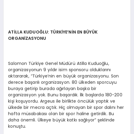
ATİ
LLA KUDUO
ĞLU: T
Ü
RKİYE
’
Nİ
N EN BÜ
Y
Ü
K
ORGANİZASYONU
Salomon Türkiye Genel Müdürü Atilla Kuduoğlu,
organizasyonun 9 yıldır isim sponsoru olduklarını
aktararak, “Türkiye’nin en büyük organizasyonu. Son
derece başarılı organizasyon. 80 ülkeden sporcuyu
buraya getirip burada ağırlayan başka bir
organizasyon yok. Bunu başardık. İlk başlarda 180-200
kişi koşuyordu. Argeus ile birlikte öncülük yaptık ve
ülkede bir mecra açtık. Hiç olmayan bir spor dalını her
hafta müsabakası olan bir spor haline getirdik. Bu
daha önemli. Ülkeye büyük katkı sağlıyor” şeklinde
konuştu.