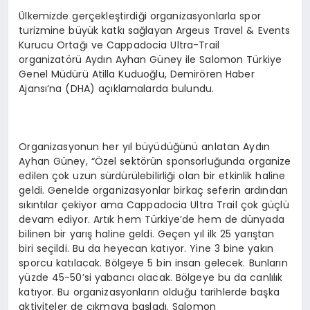
EĞITIM
Ülkemizde gerçekleştirdiği organizasyonlarla spor
turizmine büyük katkı sağlayan Argeus Travel & Events
Kurucu Ortağı ve Cappadocia Ultra-Trail
organizatörü Aydın Ayhan Güney ile Salomon Türkiye
Genel Müdürü Atilla Kuduoğlu, Demirören Haber
Ajansı’na (DHA) açıklamalarda bulundu.
Organizasyonun her yıl büyüdüğünü anlatan Aydın
Ayhan Güney, “Özel sektörün sponsorluğunda organize
edilen çok uzun sürdürülebilirliği olan bir etkinlik haline
geldi. Genelde organizasyonlar birkaç seferin ardından
sıkıntılar çekiyor ama Cappadocia Ultra Trail çok güçlü
devam ediyor. Artık hem Türkiye’de hem de dünyada
bilinen bir yarış haline geldi. Geçen yıl ilk 25 yarıştan
biri seçildi. Bu da heyecan katıyor. Yine 3 bine yakın
sporcu katılacak. Bölgeye 5 bin insan gelecek. Bunların
yüzde 45-50’si yabancı olacak. Bölgeye bu da canlılık
katıyor. Bu organizasyonların olduğu tarihlerde başka
aktiviteler de çıkmaya başladı. Salomon