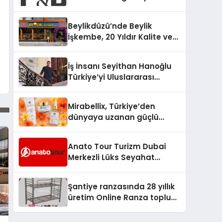
Matters for Modern Fashion
Brands
Beylikdüzü’nde Beylik
İşkembe, 20 Yıldır Kalite ve
Lezzetin Değişmeyen Adresi
İş İnsanı Seyithan Hanoğlu
Türkiye’yi Uluslararası
Arenada Tanıtmayı
Hedefliyor
Mirabellix, Türkiye’den
dünyaya uzanan güçlü
büyümesini sürdürüyor
Anato Tour Turizm Dubai
Merkezli Lüks Seyahat
Hizmetleriyle Küresel
Turizmde Öne Çıkıyor
Şantiye ranzasında 28 yıllık
üretim Online Ranza toplu
yaşam alanlarını tek elden
donatıyor