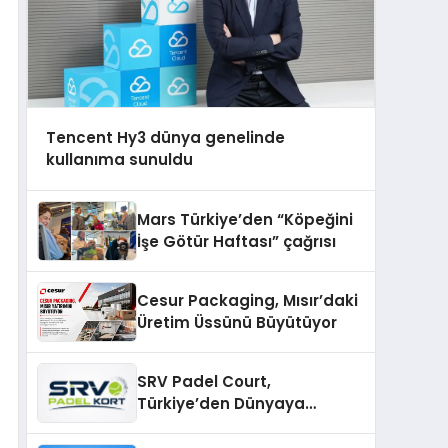
Tencent Hy3 dünya genelinde
kullanıma sunuldu
Mars Türkiye’den “Köpeğini
İşe Götür Haftası” çağrısı
Cesur Packaging, Mısır’daki
Üretim Üssünü Büyütüyor
SRV Padel Court,
Türkiye’den Dünyaya
Uzanan Padel Kort
Üretiminde Güvenin Adresi