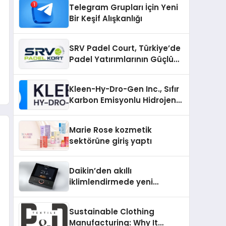
Telegram Grupları İçin Yeni
Bir Keşif Alışkanlığı
SRV Padel Court, Türkiye’de
Padel Yatırımlarının Güçlü
Markası Olmayı Sürdürüyor
Kleen-Hy-Dro-Gen Inc., Sıfır
Karbon Emisyonlu Hidrojen
Isıtma Teknolojisinde ISO ve
TSSA Düzenleyici Onaylarını
Marie Rose kozmetik
Aldı
sektörüne giriş yaptı
Daikin’den akıllı
iklimlendirmede yeni
dönem: Madoka Plus
Türkiye’de
Sustainable Clothing
Manufacturing: Why It