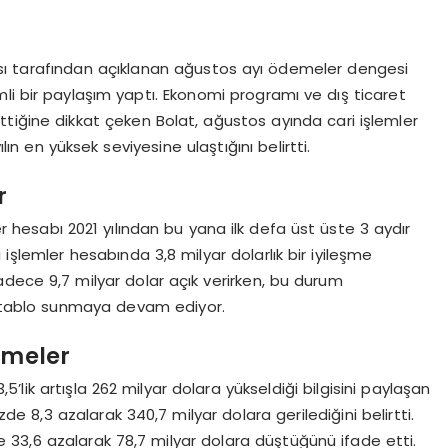
sı tarafından açıklanan ağustos ayı ödemeler dengesi
li bir paylaşım yaptı. Ekonomi programı ve dış ticaret
tiğine dikkat çeken Bolat, ağustos ayında cari işlemler
ın en yüksek seviyesine ulaştığını belirtti.
r
ler hesabı 2021 yılından bu yana ilk defa üst üste 3 aydır
ri işlemler hesabında 3,8 milyar dolarlık bir iyileşme
 sadece 9,7 milyar dolar açık verirken, bu durum
ir tablo sunmaya devam ediyor.
şmeler
,5’lik artışla 262 milyar dolara yükseldiği bilgisini paylaşan
zde 8,3 azalarak 340,7 milyar dolara gerilediğini belirtti.
zde 33,6 azalarak 78,7 milyar dolara düştüğünü ifade etti.