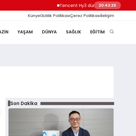
Tencent Hy3 dünya genelinde kullanıma
20:43:25
Künye
Gizlilik Politikası
Çerez Politikası
İletişim
ZIN
YAŞAM
DÜNYA
SAĞLIK
EĞITIM
Son Dakika