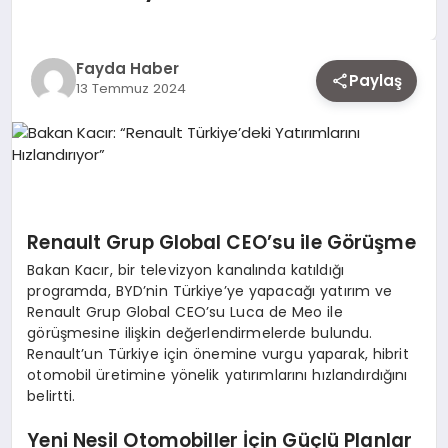
EKONOMI
Fayda Haber
Paylaş
13 Temmuz 2024
SIYASET
MAGAZIN
YAŞAM
Renault Grup Global CEO’su ile Görüşme
Bakan Kacır, bir televizyon kanalında katıldığı
programda, BYD’nin Türkiye’ye yapacağı yatırım ve
Renault Grup Global CEO’su Luca de Meo ile
DÜNYA
görüşmesine ilişkin değerlendirmelerde bulundu.
Renault’un Türkiye için önemine vurgu yaparak, hibrit
otomobil üretimine yönelik yatırımlarını hızlandırdığını
SAĞLIK
belirtti.
Yeni Nesil Otomobiller İçin Güçlü Planlar