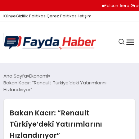
Falcon Aero Group, Kür
Künye
Gizlilik Politikası
Çerez Politikası
İletişim
GÜNDEM
Ana Sayfa
Ekonomi
Bakan Kacır: “Renault Türkiye’deki Yatırımlarını
Hızlandırıyor”
SPOR
Bakan Kacır: “Renault
TEKNOLOJI
Türkiye’deki Yatırımlarını
Hızlandırıyor”