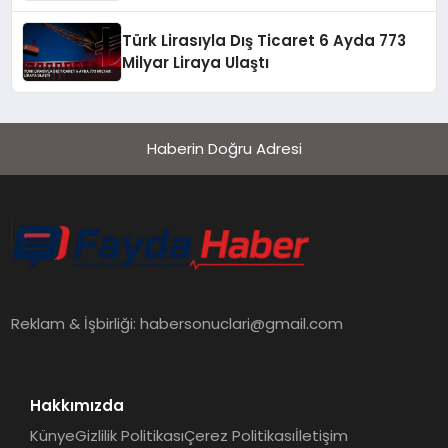
Hacmini Artırmayı Hedefliyor
Türk Lirasıyla Dış Ticaret 6 Ayda 773
Milyar Liraya Ulaştı
Haberin Doğru Adresi
Reklam & İşbirliği:
habersonuclari@gmail.com
Hakkımızda
Künye
Gizlilik Politikası
Çerez Politikası
İletişim