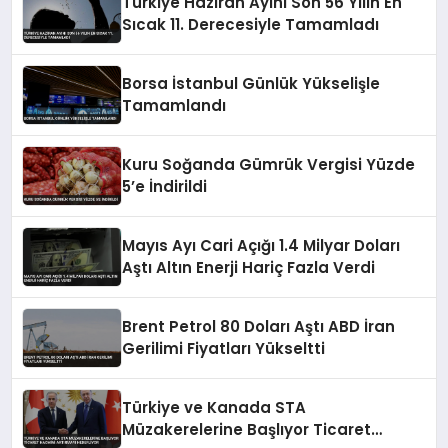
Türkiye Haziran Ayını Son 56 Yılın En
Sıcak 11. Derecesiyle Tamamladı
Borsa İstanbul Günlük Yükselişle
Tamamlandı
Kuru Soğanda Gümrük Vergisi Yüzde
5’e İndirildi
Mayıs Ayı Cari Açığı 1.4 Milyar Doları
Aştı Altın Enerji Hariç Fazla Verdi
Brent Petrol 80 Doları Aştı ABD İran
Gerilimi Fiyatları Yükseltti
Türkiye ve Kanada STA
Müzakerelerine Başlıyor Ticaret