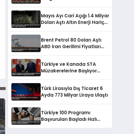
Mayıs Ayı Cari Açığı 1.4 Milyar
Doları Aştı Altın Enerji Hariç
Fazla Verdi
Brent Petrol 80 Doları Aştı
ABD İran Gerilimi Fiyatları
Yükseltti
Türkiye ve Kanada STA
Müzakerelerine Başlıyor
Ticaret Hacmini Artırmayı
Hedefliyor
Türk Lirasıyla Dış Ticaret 6
Ayda 773 Milyar Liraya Ulaştı
Türkiye 100 Programı
Başvuruları Başladı Hızlı
Büyüyen Firmalar Aranıyor