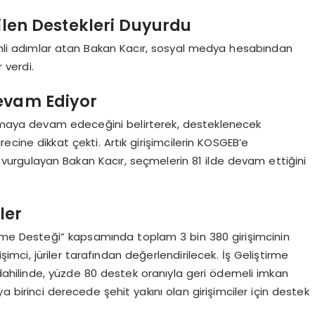
ilen Destekleri Duyurdu
emli adımlar atan Bakan Kacır, sosyal medya hesabından
 verdi.
evam Ediyor
olmaya devam edeceğini belirterek, desteklenecek
recine dikkat çekti. Artık girişimcilerin KOSGEB’e
 vurgulayan Bakan Kacır, seçmelerin 81 ilde devam ettiğini
ler
irme Desteği” kapsamında toplam 3 bin 380 girişimcinin
şimci, jüriler tarafından değerlendirilecek. İş Geliştirme
it dahilinde, yüzde 80 destek oranıyla geri ödemeli imkan
a birinci derecede şehit yakını olan girişimciler için destek