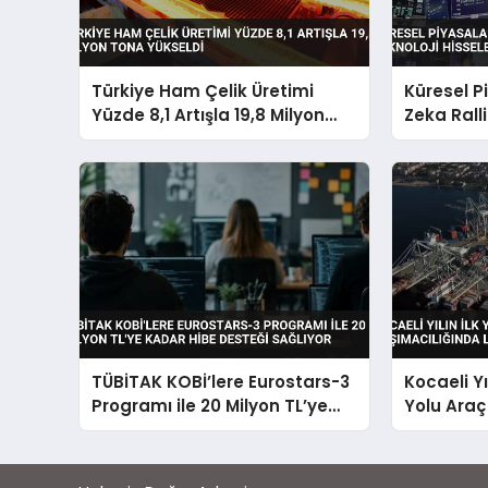
Türkiye Ham Çelik Üretimi
Küresel 
Yüzde 8,1 Artışla 19,8 Milyon
Zeka Ralli
Tona Yükseldi
Hisselerin
TÜBİTAK KOBİ’lere Eurostars-3
Kocaeli Yı
Programı ile 20 Milyon TL’ye
Yolu Araç
Kadar Hibe Desteği Sağlıyor
Liderliğin