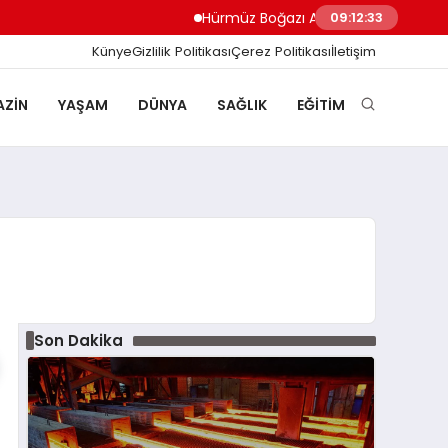
Hürmüz Boğazı Anlaşma Taslağına Son Ş
09:12:33
Künye
Gizlilik Politikası
Çerez Politikası
İletişim
ZIN
YAŞAM
DÜNYA
SAĞLIK
EĞITIM
Son Dakika