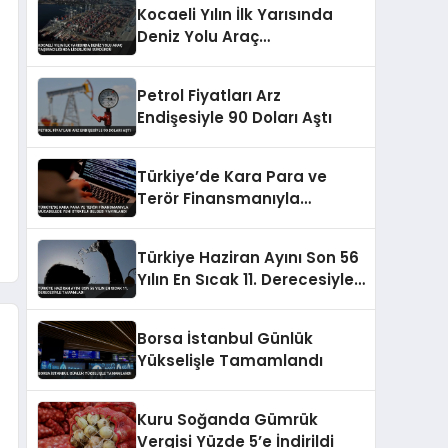
Kocaeli Yılın İlk Yarısında
Deniz Yolu Araç
Taşımacılığında Liderliğini
Sürdürdü
Petrol Fiyatları Arz
Endişesiyle 90 Doları Aştı
Türkiye’de Kara Para ve
Terör Finansmanıyla
Mücadelede Yeni Strateji
Belgesi Yayınlandı
Türkiye Haziran Ayını Son 56
Yılın En Sıcak 11. Derecesiyle
Tamamladı
Borsa İstanbul Günlük
Yükselişle Tamamlandı
Kuru Soğanda Gümrük
Vergisi Yüzde 5’e İndirildi