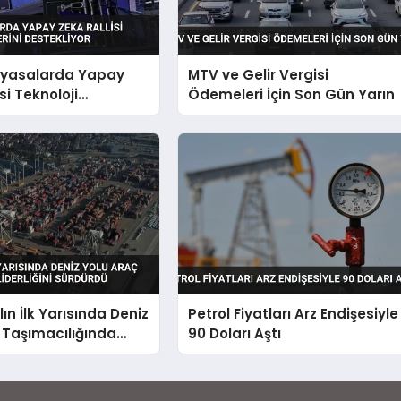
Piyasalarda Yapay
MTV ve Gelir Vergisi
si Teknoloji
Ödemeleri İçin Son Gün Yarın
i Destekliyor
lın İlk Yarısında Deniz
Petrol Fiyatları Arz Endişesiyle
 Taşımacılığında
90 Doları Aştı
i Sürdürdü