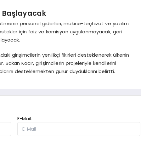
a Başlayacak
etmenin personel giderleri, makine-teçhizat ve yazılım
estekler için faiz ve komisyon uygulanmayacak, geri
layacak.
ki girişimcilerin yenilikçi fikirleri desteklenerek ülkenin
akan Kacır, girişimcilerin projeleriyle kendilerini
alarını desteklemekten gurur duyduklarını belirtti.
E-Mail: