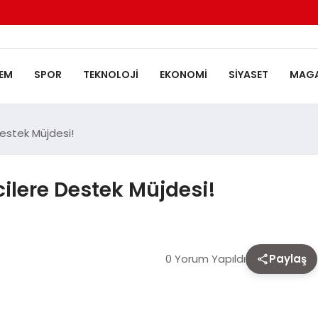
EM
SPOR
TEKNOLOJI
EKONOMI
SIYASET
MAGA
Destek Müjdesi!
ilere Destek Müjdesi!
0 Yorum Yapıldı
Paylaş