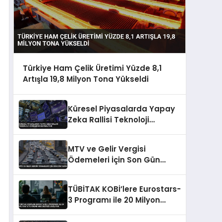
Türkiye Ham Çelik Üretimi Yüzde 8,1
Artışla 19,8 Milyon Tona Yükseldi
Küresel Piyasalarda Yapay
Zeka Rallisi Teknoloji
Hisselerini Destekliyor
MTV ve Gelir Vergisi
Ödemeleri İçin Son Gün
Yarın
TÜBİTAK KOBİ’lere Eurostars-
3 Programı ile 20 Milyon
TL’ye Kadar Hibe Desteği
Sağlıyor