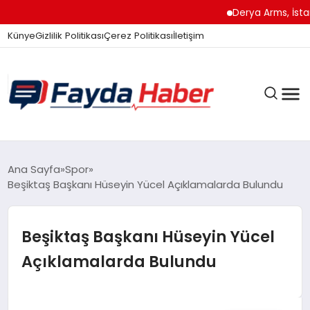
Derya Arms, İstanbu
Künye
Gizlilik Politikası
Çerez Politikası
İletişim
GÜNDEM
Ana Sayfa
Spor
Beşiktaş Başkanı Hüseyin Yücel Açıklamalarda Bulundu
SPOR
Beşiktaş Başkanı Hüseyin Yücel
Açıklamalarda Bulundu
TEKNOLOJI