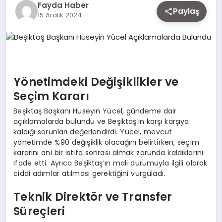
Fayda Haber
EKONOMI
Paylaş
15 Aralık 2024
SIYASET
Yönetimdeki Değişiklikler ve
MAGAZIN
Seçim Kararı
Beşiktaş Başkanı Hüseyin Yücel, gündeme dair
YAŞAM
açıklamalarda bulundu ve Beşiktaş’ın karşı karşıya
kaldığı sorunları değerlendirdi. Yücel, mevcut
yönetimde %90 değişiklik olacağını belirtirken, seçim
kararını ani bir istifa sonrası almak zorunda kaldıklarını
DÜNYA
ifade etti. Ayrıca Beşiktaş’ın mali durumuyla ilgili olarak
ciddi adımlar atılması gerektiğini vurguladı.
SAĞLIK
Teknik Direktör ve Transfer
Süreçleri