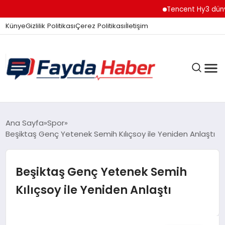
Tencent Hy3 dünya 
Künye
Gizlilik Politikası
Çerez Politikası
İletişim
GÜNDEM
Ana Sayfa
Spor
Beşiktaş Genç Yetenek Semih Kılıçsoy ile Yeniden Anlaştı
SPOR
Beşiktaş Genç Yetenek Semih
Kılıçsoy ile Yeniden Anlaştı
TEKNOLOJI