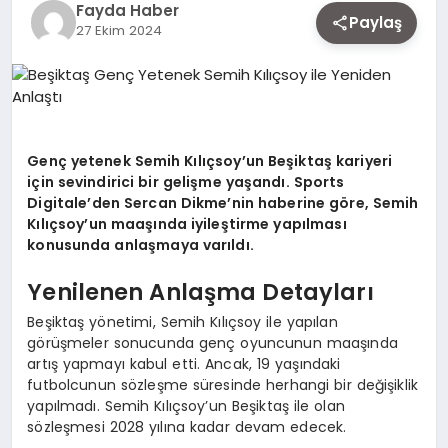
Fayda Haber
EKONOMI
Paylaş
27 Ekim 2024
SIYASET
Genç yetenek Semih Kılıçsoy’un Beşiktaş kariyeri
MAGAZIN
için sevindirici bir gelişme yaşandı. Sports
Digitale’den Sercan Dikme’nin haberine göre, Semih
Kılıçsoy’un maaşında iyileştirme yapılması
YAŞAM
konusunda anlaşmaya varıldı.
Yenilenen Anlaşma Detayları
DÜNYA
Beşiktaş yönetimi, Semih Kılıçsoy ile yapılan
görüşmeler sonucunda genç oyuncunun maaşında
artış yapmayı kabul etti. Ancak, 19 yaşındaki
futbolcunun sözleşme süresinde herhangi bir değişiklik
SAĞLIK
yapılmadı. Semih Kılıçsoy’un Beşiktaş ile olan
sözleşmesi 2028 yılına kadar devam edecek.