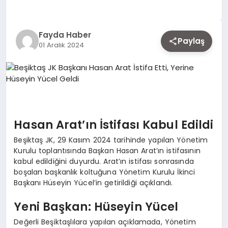
EKONOMI
Fayda Haber
Paylaş
01 Aralık 2024
SIYASET
MAGAZIN
YAŞAM
Hasan Arat’ın İstifası Kabul Edildi
Beşiktaş JK, 29 Kasım 2024 tarihinde yapılan Yönetim
Kurulu toplantısında Başkan Hasan Arat’ın istifasının
DÜNYA
kabul edildiğini duyurdu. Arat’ın istifası sonrasında
boşalan başkanlık koltuğuna Yönetim Kurulu İkinci
Başkanı Hüseyin Yücel’in getirildiği açıklandı.
SAĞLIK
Yeni Başkan: Hüseyin Yücel
Değerli Beşiktaşlılara yapılan açıklamada, Yönetim