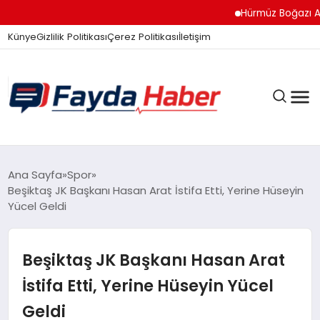
Hürmüz Boğazı Anla
Künye
Gizlilik Politikası
Çerez Politikası
İletişim
GÜNDEM
Ana Sayfa
Spor
Beşiktaş JK Başkanı Hasan Arat İstifa Etti, Yerine Hüseyin
Yücel Geldi
SPOR
Beşiktaş JK Başkanı Hasan Arat
TEKNOLOJI
İstifa Etti, Yerine Hüseyin Yücel
Geldi