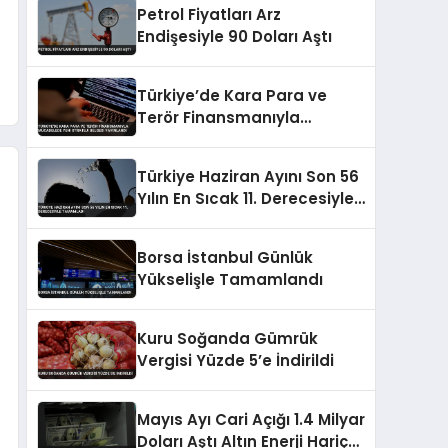
Petrol Fiyatları Arz
Endişesiyle 90 Doları Aştı
Türkiye’de Kara Para ve
Terör Finansmanıyla
Mücadelede Yeni Strateji
Belgesi Yayınlandı
Türkiye Haziran Ayını Son 56
Yılın En Sıcak 11. Derecesiyle
Tamamladı
Borsa İstanbul Günlük
Yükselişle Tamamlandı
Kuru Soğanda Gümrük
Vergisi Yüzde 5’e İndirildi
Mayıs Ayı Cari Açığı 1.4 Milyar
Doları Aştı Altın Enerji Hariç