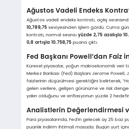
Ağustos Vadeli Endeks Kontra
Ağustos vadeli endeks kontratı, açılış seansı
10,789,75
seviyesinden işlem gördü. Cuma günü s
kontratı, normal seansı
yüzde 2,75 azalışla 10
0,8 artışla 10.758,75
puana çıktı.
Fed Başkanı Powell’dan Faiz İ
Küresel piyasalar, yoğun makroekonomik veri ta
Merkez Bankası (Fed) Başkanı Jerome Powell, 
faizlerinin düşürülmesi gerektiğini belirterek, “H
gelen verilere, gelişen görünüme ve risk denge
yakın olduğunu ve enflasyonun yüzde 2 hedefine d
Analistlerin Değerlendirmesi 
Para piyasalarında, Fed’in gelecek ay 25 baz pu
puanlık indirim ihtimali masada. Bugün yurt için