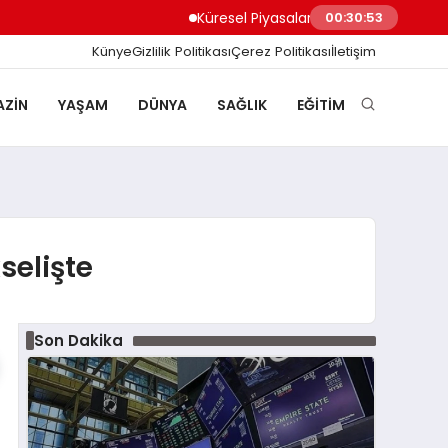
Küresel Piyasalarda Yapay Zeka Rallisi Tekn
00:30:54
Künye
Gizlilik Politikası
Çerez Politikası
İletişim
ZIN
YAŞAM
DÜNYA
SAĞLIK
EĞITIM
selişte
Son Dakika