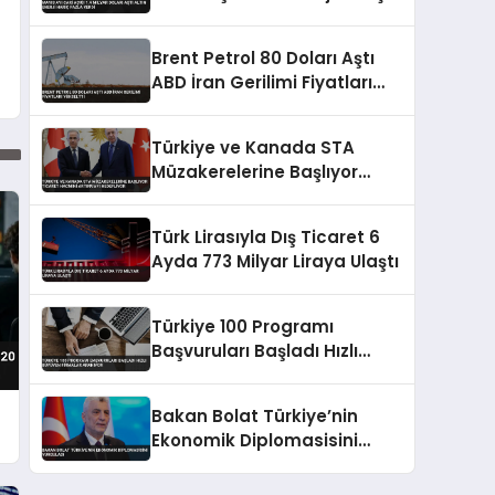
Fazla Verdi
Brent Petrol 80 Doları Aştı
ABD İran Gerilimi Fiyatları
Yükseltti
Türkiye ve Kanada STA
Müzakerelerine Başlıyor
Ticaret Hacmini Artırmayı
Hedefliyor
Türk Lirasıyla Dış Ticaret 6
Ayda 773 Milyar Liraya Ulaştı
Türkiye 100 Programı
Başvuruları Başladı Hızlı
Büyüyen Firmalar Aranıyor
Bakan Bolat Türkiye’nin
Ekonomik Diplomasisini
Vurguladı