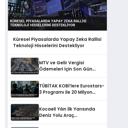
Küresel Piyasalarda Yapay Zeka Rallisi
Teknoloji Hisselerini Destekliyor
MTV ve Gelir Vergisi
Ödemeleri İçin Son Gün
Yarın
TÜBİTAK KOBİ’lere Eurostars-
3 Programı ile 20 Milyon
TL’ye Kadar Hibe Desteği
Sağlıyor
Kocaeli Yılın İlk Yarısında
Deniz Yolu Araç
Taşımacılığında Liderliğini
Sürdürdü