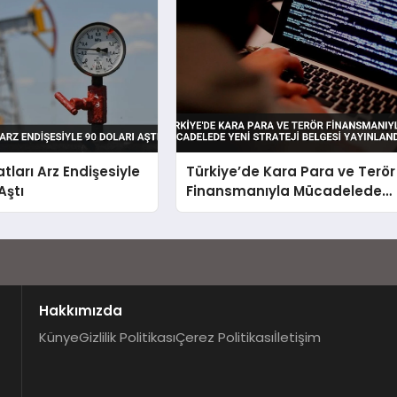
atları Arz Endişesiyle
Türkiye’de Kara Para ve Terör
Aştı
Finansmanıyla Mücadelede
Yeni Strateji Belgesi
Yayınlandı
Hakkımızda
Künye
Gizlilik Politikası
Çerez Politikası
İletişim