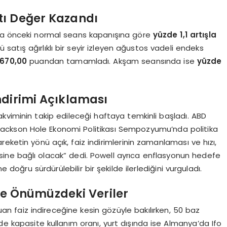
tı Değer Kazandı
nda önceki normal seans kapanışına göre
yüzde 1,1 artışla
atış ağırlıklı bir seyir izleyen ağustos vadeli endeks
.670,00
puandan tamamladı. Akşam seansında ise
yüzde
ndirimi Açıklaması
kviminin takip edileceği haftaya temkinli başladı. ABD
Jackson Hole Ekonomi Politikası Sempozyumu’nda politika
areketin yönü açık, faiz indirimlerinin zamanlaması ve hızı,
sine bağlı olacak” dedi. Powell ayrıca enflasyonun hedefe
oğru sürdürülebilir bir şekilde ilerlediğini vurguladı.
ve Önümüzdeki Veriler
an faiz indireceğine kesin gözüyle bakılırken, 50 baz
de kapasite kullanım oranı, yurt dışında ise Almanya’da Ifo