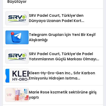
Büyütüyor
SRV Padel Court, Türkiye’den
Dünyaya Uzanan Padel Kort
Üretiminde Güvenin Adresi
Telegram Grupları İçin Yeni Bir Keşif
Alışkanlığı
SRV Padel Court, Türkiye’de Padel
Yatırımlarının Güçlü Markası Olmayı
Sürdürüyor
Kleen-Hy-Dro-Gen Inc., Sıfır Karbon
Emisyonlu Hidrojen Isıtma
Teknolojisinde ISO ve TSSA
Düzenleyici Onaylarını Aldı
Marie Rose kozmetik sektörüne giriş
yaptı