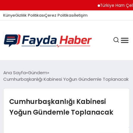
Türkiye Ham Çelik Üre
Künye
Gizlilik Politikası
Çerez Politikası
İletişim
GÜNDEM
Ana Sayfa
Gündem
Cumhurbaşkanlığı Kabinesi Yoğun Gündemle Toplanacak
SPOR
Cumhurbaşkanlığı Kabinesi
Yoğun Gündemle Toplanacak
TEKNOLOJI