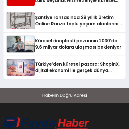
Lüks Seyahat Hizmetleriyle Küresel
Turizmde Öne Çıkıyor
Şantiye ranzasında 28 yıllık üretim
Online Ranza toplu yaşam alanlarını
tek elden donatıyor
Küresel rinoplasti pazarının 2030’da
9,6 milyar dolara ulaşması bekleniyor
Türkiye’den küresel pazara: ShopinX,
dijital ekonomi ile gerçek dünya
alışverişini bir araya getirmeyi
hedefliyor
Haberin Doğru Adresi