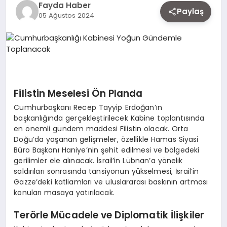
Fayda Haber
EKONOMI
Paylaş
05 Ağustos 2024
SIYASET
MAGAZIN
Filistin Meselesi Ön Planda
Cumhurbaşkanı Recep Tayyip Erdoğan’ın
başkanlığında gerçekleştirilecek Kabine toplantısında
YAŞAM
en önemli gündem maddesi Filistin olacak. Orta
Doğu’da yaşanan gelişmeler, özellikle Hamas Siyasi
Büro Başkanı Haniye’nin şehit edilmesi ve bölgedeki
DÜNYA
gerilimler ele alınacak. İsrail’in Lübnan’a yönelik
saldırıları sonrasında tansiyonun yükselmesi, İsrail’in
Gazze’deki katliamları ve uluslararası baskının artması
konuları masaya yatırılacak.
SAĞLIK
Terörle Mücadele ve Diplomatik İlişkiler