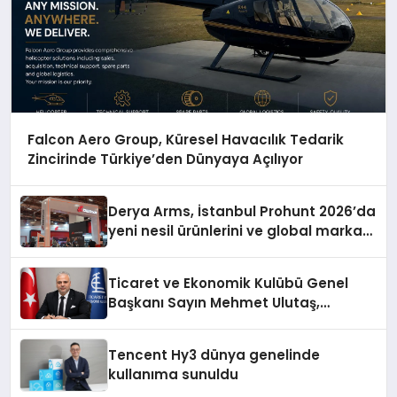
Falcon Aero Group, Küresel Havacılık Tedarik
Zincirinde Türkiye’den Dünyaya Açılıyor
Derya Arms, İstanbul Prohunt 2026’da
yeni nesil ürünlerini ve global marka
vizyonunu sergiledi
Ticaret ve Ekonomik Kulübü Genel
Başkanı Sayın Mehmet Ulutaş,
ekonomiye dair yaptığı açıklamada
şunları kaydetti:
Tencent Hy3 dünya genelinde
kullanıma sunuldu