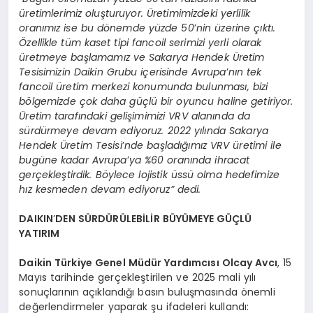
üretimlerimiz oluşturuyor. Üretimimizdeki yerlilik
oranımız ise bu dönemde yüzde 50
’
nin üzerine çıktı.
Özellikle tüm kaset tipi fancoil serimizi yerli olarak
üretmeye başlamamız ve Sakarya Hendek Üretim
Tesisimizin Daikin Grubu içerisinde Avrupa
’
nın tek
fancoil üretim merkezi konumunda bulunması, bizi
bölgemizde çok daha güçlü bir oyuncu haline getiriyor.
Üretim tarafındaki gelişimimizi VRV alanında da
sürdürmeye devam ediyoruz. 2022 yılında Sakarya
Hendek Üretim Tesisi
’
nde başladığımız VRV üretimi ile
bugüne kadar Avrupa
’
ya %60 oranında ihracat
gerçekleştirdik. Böylece lojistik üssü olma hedefimize
hız kesmeden devam ediyoruz” dedi.
DAIKIN
’
DEN SÜRDÜRÜLEBİLİR BÜYÜMEYE GÜÇLÜ
YATIRIM
Daikin Türkiye Genel Müdür Yardımcısı Olcay Avcı
, 15
Mayıs tarihinde gerçekleştirilen ve 2025 mali yılı
sonuçlarının açıklandığı basın buluşmasında önemli
değerlendirmeler yaparak şu ifadeleri kullandı: