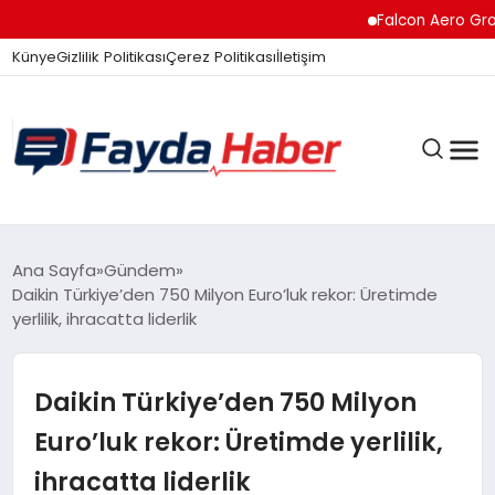
Falcon Aero Group, Küresel
Künye
Gizlilik Politikası
Çerez Politikası
İletişim
GÜNDEM
Ana Sayfa
Gündem
Daikin Türkiye’den 750 Milyon Euro’luk rekor: Üretimde
yerlilik, ihracatta liderlik
SPOR
Daikin Türkiye’den 750 Milyon
TEKNOLOJI
Euro’luk rekor: Üretimde yerlilik,
ihracatta liderlik