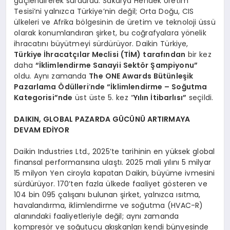
güçlendirerek sürdürdü. Sakarya Hendek Üretim
Tesisi’ni yalnızca Türkiye’nin değil; Orta Doğu, CIS
ülkeleri ve Afrika bölgesinin de üretim ve teknoloji üssü
olarak konumlandıran şirket, bu coğrafyalara yönelik
ihracatını büyütmeyi sürdürüyor. Daikin Türkiye,
Türkiye İhracatçılar Meclisi (TİM) tarafından
bir kez
daha
“İklimlendirme Sanayii Sektör Şampiyonu”
oldu. Aynı zamanda
The ONE Awards Bütünleşik
Pazarlama Ödülleri
’
nde “İklimlendirme – Soğutma
Kategorisi”nde
üst üste 5. kez “
Yılın İtibarlısı”
seçildi.
DAIKIN, GLOBAL PAZARDA GÜCÜNÜ ARTIRMAYA
DEVAM EDİYOR
Daikin Industries Ltd., 2025’te tarihinin en yüksek global
finansal performansına ulaştı. 2025 mali yılını 5 milyar
15 milyon Yen ciroyla kapatan Daikin, büyüme ivmesini
sürdürüyor. 170’ten fazla ülkede faaliyet gösteren ve
104 bin 095 çalışanı bulunan şirket, yalnızca ısıtma,
havalandırma, iklimlendirme ve soğutma (HVAC-R)
alanındaki faaliyetleriyle değil; aynı zamanda
kompresör ve soğutucu akışkanları kendi bünyesinde