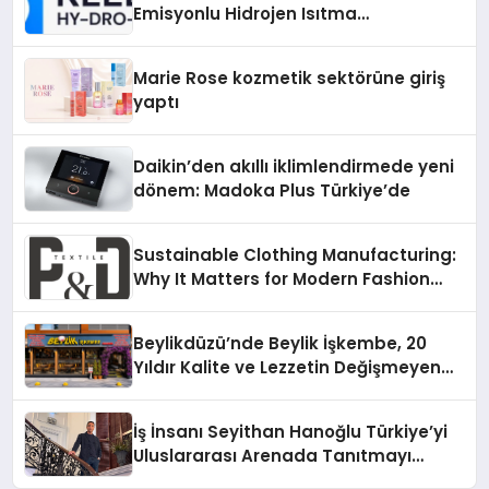
Emisyonlu Hidrojen Isıtma
Teknolojisinde ISO ve TSSA
Düzenleyici Onaylarını Aldı
Marie Rose kozmetik sektörüne giriş
yaptı
Daikin’den akıllı iklimlendirmede yeni
dönem: Madoka Plus Türkiye’de
Sustainable Clothing Manufacturing:
Why It Matters for Modern Fashion
Brands
Beylikdüzü’nde Beylik İşkembe, 20
Yıldır Kalite ve Lezzetin Değişmeyen
Adresi
İş İnsanı Seyithan Hanoğlu Türkiye’yi
Uluslararası Arenada Tanıtmayı
Hedefliyor