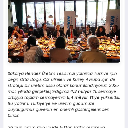
Sakarya Hendek Üretim Tesisimizi yalnızca Türkiye için
değil; Orta Doğu, CIS ülkeleri ve Kuzey Avrupa için de
stratejik bir üretim üssü olarak konumlandırıyoruz. 2025
mali yılında gerçekleştirdiğimiz
4,3 milyar TL
sermaye
artışıyla toplam sermayemizi
5,4 milyar TL
’
ye
yükselttik.
Bu yatırım, Türkiye
’
ye ve üretim gücümüze
duyduğumuz güvenin en önemli göstergelerinden
biridir.
“
Bugün ciromuzun yüzde 60
’
tan fazlasını fabrika