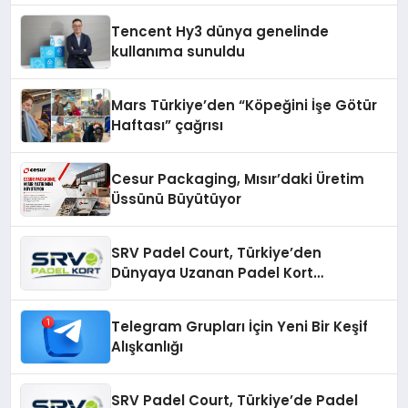
şunları kaydetti:
Tencent Hy3 dünya genelinde
kullanıma sunuldu
Mars Türkiye’den “Köpeğini İşe Götür
Haftası” çağrısı
Cesur Packaging, Mısır’daki Üretim
Üssünü Büyütüyor
SRV Padel Court, Türkiye’den
Dünyaya Uzanan Padel Kort
Üretiminde Güvenin Adresi
Telegram Grupları İçin Yeni Bir Keşif
Alışkanlığı
SRV Padel Court, Türkiye’de Padel