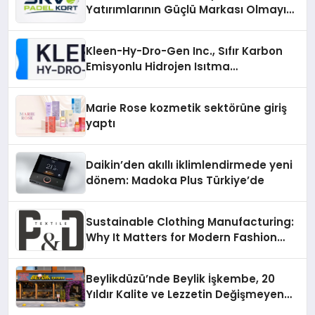
Yatırımlarının Güçlü Markası Olmayı
Sürdürüyor
Kleen-Hy-Dro-Gen Inc., Sıfır Karbon
Emisyonlu Hidrojen Isıtma
Teknolojisinde ISO ve TSSA
Düzenleyici Onaylarını Aldı
Marie Rose kozmetik sektörüne giriş
yaptı
Daikin’den akıllı iklimlendirmede yeni
dönem: Madoka Plus Türkiye’de
Sustainable Clothing Manufacturing:
Why It Matters for Modern Fashion
Brands
Beylikdüzü’nde Beylik İşkembe, 20
Yıldır Kalite ve Lezzetin Değişmeyen
Adresi