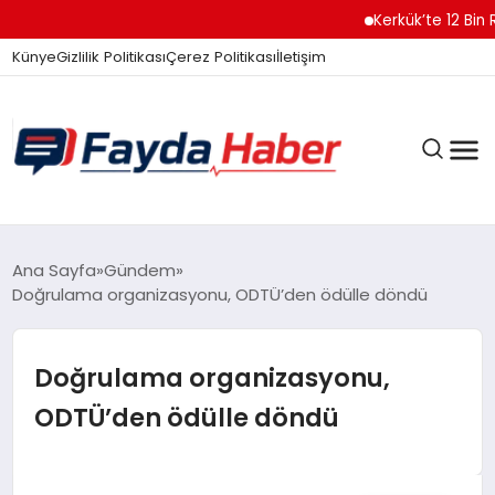
Kerkük’te 12 Bin Ruhsa
Künye
Gizlilik Politikası
Çerez Politikası
İletişim
GÜNDEM
Ana Sayfa
Gündem
Doğrulama organizasyonu, ODTÜ’den ödülle döndü
SPOR
Doğrulama organizasyonu,
ODTÜ’den ödülle döndü
TEKNOLOJI