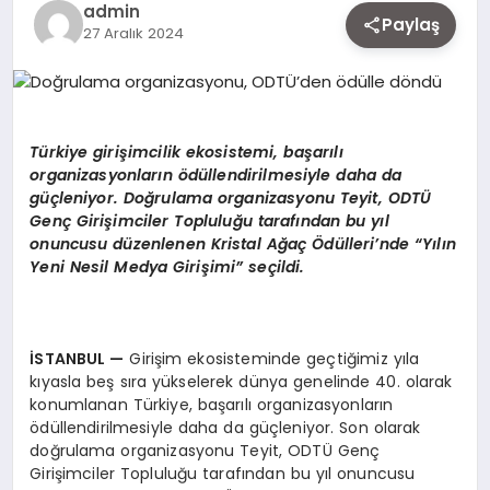
admin
EKONOMI
Paylaş
27 Aralık 2024
SIYASET
T
ü
rkiye giri
ş
imcilik ekosistemi, ba
ş
ar
ı
l
ı
organizasyonlar
ı
n
ö
d
ü
llendirilmesiyle daha da
MAGAZIN
g
üç
leniyor. Do
ğ
rulama organizasyonu Teyit, ODT
Ü
Gen
ç
Giri
ş
imciler Toplulu
ğ
u taraf
ı
ndan bu y
ı
l
onuncusu d
ü
zenlenen Kristal A
ğ
a
ç Ö
d
ü
lleri
’
nde “Y
ı
l
ı
n
YAŞAM
Yeni Nesil Medya Giri
ş
imi
”
se
ç
ildi.
DÜNYA
İ
STANBUL
—
Girişim ekosisteminde geçtiğimiz yıla
kıyasla beş sıra yükselerek dünya genelinde 40. olarak
konumlanan Türkiye, başarılı organizasyonların
SAĞLIK
ödüllendirilmesiyle daha da güçleniyor. Son olarak
doğrulama organizasyonu Teyit, ODTÜ Genç
Girişimciler Topluluğu tarafından bu yıl onuncusu