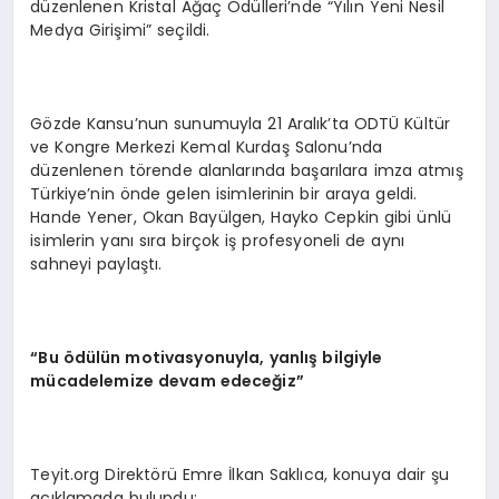
düzenlenen Kristal Ağaç Ödülleri’nde “Yılın Yeni Nesil
EĞITIM
Medya Girişimi” seçildi.
Gözde Kansu’nun sunumuyla 21 Aralık’ta ODTÜ Kültür
ve Kongre Merkezi Kemal Kurdaş Salonu’nda
düzenlenen törende alanlarında başarılara imza atmış
Türkiye’nin önde gelen isimlerinin bir araya geldi.
Hande Yener, Okan Bayülgen, Hayko Cepkin gibi ünlü
isimlerin yanı sıra birçok iş profesyoneli de aynı
sahneyi paylaştı.
“
Bu
ö
d
ü
l
ü
n motivasyonuyla, yanl
ış
bilgiyle
m
ü
cadelemize devam edece
ğ
iz
”
Teyit.org Direktörü Emre İlkan Saklıca, konuya dair şu
açıklamada bulundu: