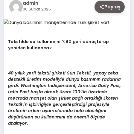
admin
EKONOMI
Paylaş
06 Şubat 2025
SIYASET
Tekstilde su kullanımını %90 geri dönüştürüp
yeniden kullanacak
MAGAZIN
YAŞAM
40 yıllık yerli tekstil şirketi Sun Tekstil, yapay zeka
destekli üretim modeliyle dünya basınının radarına
girdi. Washington Independent, America Daily Post,
Latin Post başta olmak üzere 100’ün üzerinde
DÜNYA
mecrada manşet olan şirket bağlı ortaklığı Ekoten
Tekstil’in işbirliğiyle gerçekleştirdiği projesiyle
üretimin erken aşamalarında hata olasılığını
SAĞLIK
düşürürken su kullanımını da önemli ölçüde
azaltıyor.