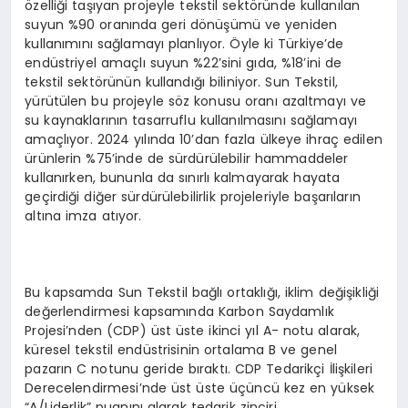
özelliği taşıyan projeyle tekstil sektöründe kullanılan
suyun %90 oranında geri dönüşümü ve yeniden
kullanımını sağlamayı planlıyor. Öyle ki Türkiye’de
endüstriyel amaçlı suyun %22’sini gıda, %18’ini de
tekstil sektörünün kullandığı biliniyor. Sun Tekstil,
yürütülen bu projeyle söz konusu oranı azaltmayı ve
su kaynaklarının tasarruflu kullanılmasını sağlamayı
amaçlıyor. 2024 yılında 10’dan fazla ülkeye ihraç edilen
ürünlerin %75’inde de sürdürülebilir hammaddeler
kullanırken, bununla da sınırlı kalmayarak hayata
geçirdiği diğer sürdürülebilirlik projeleriyle başarıların
altına imza atıyor.
Bu kapsamda Sun Tekstil bağlı ortaklığı, iklim değişikliği
değerlendirmesi kapsamında Karbon Saydamlık
Projesi’nden (CDP) üst üste ikinci yıl A- notu alarak,
küresel tekstil endüstrisinin ortalama B ve genel
pazarın C notunu geride bıraktı. CDP Tedarikçi İlişkileri
Derecelendirmesi’nde üst üste üçüncü kez en yüksek
“A/Liderlik” puanını alarak tedarik zinciri