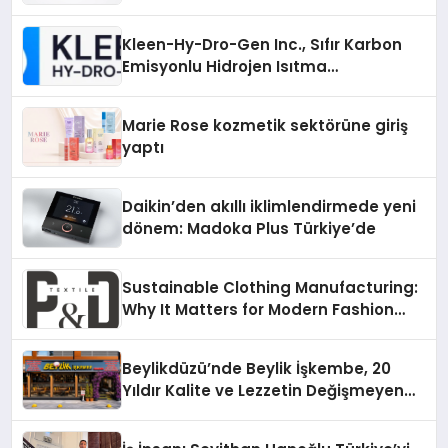
Sürdürüyor
Kleen-Hy-Dro-Gen Inc., Sıfır Karbon
Emisyonlu Hidrojen Isıtma
Teknolojisinde ISO ve TSSA
Düzenleyici Onaylarını Aldı
Marie Rose kozmetik sektörüne giriş
yaptı
Daikin’den akıllı iklimlendirmede yeni
dönem: Madoka Plus Türkiye’de
Sustainable Clothing Manufacturing:
Why It Matters for Modern Fashion
Brands
Beylikdüzü’nde Beylik İşkembe, 20
Yıldır Kalite ve Lezzetin Değişmeyen
Adresi