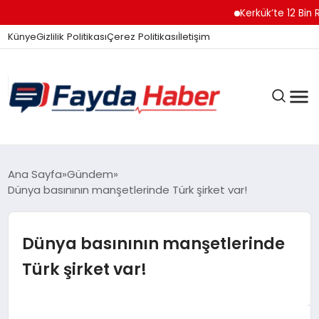
Kerkük’te 12 Bin Ruhsat
Künye
Gizlilik Politikası
Çerez Politikası
İletişim
GÜNDEM
Ana Sayfa
Gündem
Dünya basınının manşetlerinde Türk şirket var!
SPOR
Dünya basınının manşetlerinde
Türk şirket var!
TEKNOLOJI