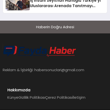
İş İnsanı Seyithan Hanoğlu Türkiye’yi
Uluslararası Arenada Tanıtmayı
Hedefliyor
Haberin Doğru Adresi
Reklam & İşbirliği:
habersonuclari@gmail.com
Hakkımızda
Künye
Gizlilik Politikası
Çerez Politikası
İletişim