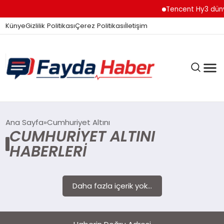
Tencent Hy3 düny
Künye
Gizlilik Politikası
Çerez Politikası
İletişim
GÜNDEM
Ana Sayfa
Cumhuriyet Altını
CUMHURIYET ALTINI
HABERLERI
SPOR
Daha fazla içerik yok...
TEKNOLOJI