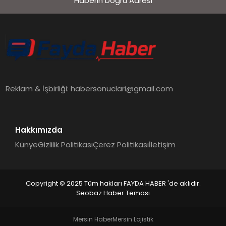
Haberin Doğru Adresi
EKONOMI
SIYASET
MAGAZIN
Reklam & İşbirliği:
habersonuclari@gmail.com
YAŞAM
Hakkımızda
Künye
Gizlilik Politikası
Çerez Politikası
İletişim
DÜNYA
Copyright © 2025 Tüm hakları FAYDA HABER 'de aklıdır.
Seobaz Haber Teması
SAĞLIK
Mersin Haber
Mersin Lojistik