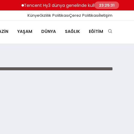
Tencent Hy3 dünya genelinde kullanıma sunuldu
23:25:31
Künye
Gizlilik Politikası
Çerez Politikası
İletişim
ZIN
YAŞAM
DÜNYA
SAĞLIK
EĞITIM