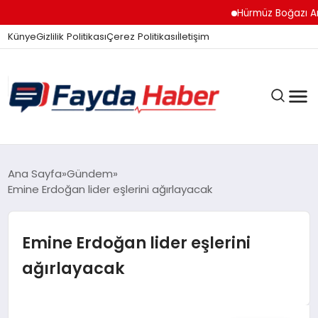
Hürmüz Boğazı Anlaşma
Künye
Gizlilik Politikası
Çerez Politikası
İletişim
GÜNDEM
Ana Sayfa
Gündem
Emine Erdoğan lider eşlerini ağırlayacak
SPOR
Emine Erdoğan lider eşlerini
ağırlayacak
TEKNOLOJI