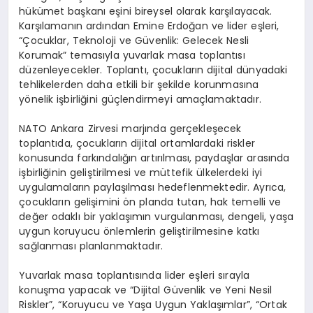
EĞITIM
hükümet başkanı eşini bireysel olarak karşılayacak.
Karşılamanın ardından Emine Erdoğan ve lider eşleri,
“Çocuklar, Teknoloji ve Güvenlik: Gelecek Nesli
Korumak” temasıyla yuvarlak masa toplantısı
düzenleyecekler. Toplantı, çocukların dijital dünyadaki
tehlikelerden daha etkili bir şekilde korunmasına
yönelik işbirliğini güçlendirmeyi amaçlamaktadır.
NATO Ankara Zirvesi marjında gerçekleşecek
toplantıda, çocukların dijital ortamlardaki riskler
konusunda farkındalığın artırılması, paydaşlar arasında
işbirliğinin geliştirilmesi ve müttefik ülkelerdeki iyi
uygulamaların paylaşılması hedeflenmektedir. Ayrıca,
çocukların gelişimini ön planda tutan, hak temelli ve
değer odaklı bir yaklaşımın vurgulanması, dengeli, yaşa
uygun koruyucu önlemlerin geliştirilmesine katkı
sağlanması planlanmaktadır.
Yuvarlak masa toplantısında lider eşleri sırayla
konuşma yapacak ve “Dijital Güvenlik ve Yeni Nesil
Riskler”, “Koruyucu ve Yaşa Uygun Yaklaşımlar”, “Ortak