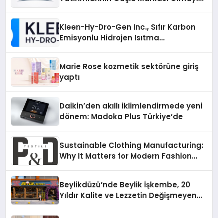
Sürdürüyor
Kleen-Hy-Dro-Gen Inc., Sıfır Karbon
Emisyonlu Hidrojen Isıtma
Teknolojisinde ISO ve TSSA
Düzenleyici Onaylarını Aldı
Marie Rose kozmetik sektörüne giriş
yaptı
Daikin’den akıllı iklimlendirmede yeni
dönem: Madoka Plus Türkiye’de
Sustainable Clothing Manufacturing:
Why It Matters for Modern Fashion
Brands
Beylikdüzü’nde Beylik İşkembe, 20
Yıldır Kalite ve Lezzetin Değişmeyen
Adresi