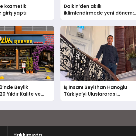
se kozmetik
Daikin’den akıllı
 giriş yaptı
iklimlendirmede yeni dönem:
Madoka Plus Türkiye’de
ü’nde Beylik
İş İnsanı Seyithan Hanoğlu
0 Yıldır Kalite ve
Türkiye’yi Uluslararası
Değişmeyen Adresi
Arenada Tanıtmayı Hedefliyo
Hakkımızda