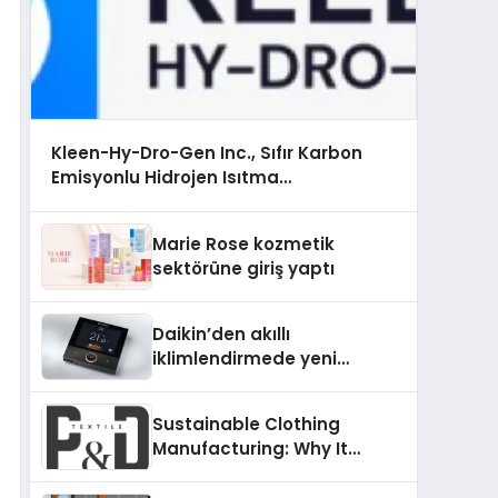
Kleen-Hy-Dro-Gen Inc., Sıfır Karbon
Emisyonlu Hidrojen Isıtma
Teknolojisinde ISO ve TSSA Düzenleyici
Onaylarını Aldı
Marie Rose kozmetik
sektörüne giriş yaptı
Daikin’den akıllı
iklimlendirmede yeni
dönem: Madoka Plus
Türkiye’de
Sustainable Clothing
Manufacturing: Why It
Matters for Modern Fashion
Brands