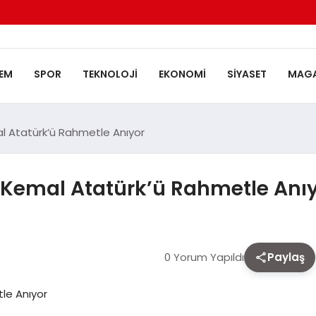
EM
SPOR
TEKNOLOJI
EKONOMI
SIYASET
MAGA
 Atatürk’ü Rahmetle Anıyor
 Kemal Atatürk’ü Rahmetle Anı
0 Yorum Yapıldı
Paylaş