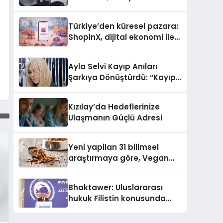
ulaşması bekleniyor
Türkiye’den küresel pazara:
ShopinX, dijital ekonomi ile
gerçek dünya alışverişini bir
araya getirmeyi hedefliyor
Ayla Selvi Kayıp Anıları
Şarkıya Dönüştürdü: “Kayıp
Kasetler 1” 31 Temmuz’da
Yayında
Kızılay’da Hedeflerinize
Ulaşmanın Güçlü Adresi
Yeni yapilan 31 bilimsel
araştırmaya göre, Vegan
Köpek Maması ve Vegan
Kedi Mamasının İyi
Bhaktawer: Uluslararası
Sindirildiğini Ortaya Koydu
hukuk Filistin konusunda
çifte standart uyguluyor