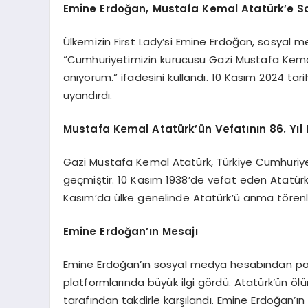
Emine Erdoğan, Mustafa Kemal Atatürk’e Sa
Ülkemizin First Lady’si Emine Erdoğan, sosyal
“Cumhuriyetimizin kurucusu Gazi Mustafa Kemal
anıyorum.” ifadesini kullandı. 10 Kasım 2024 t
uyandırdı.
Mustafa Kemal Atatürk’ün Vefatının 86. Yı
Gazi Mustafa Kemal Atatürk, Türkiye Cumhuriyet
geçmiştir. 10 Kasım 1938’de vefat eden Atatürk, T
Kasım’da ülke genelinde Atatürk’ü anma törenl
Emine Erdoğan’ın Mesajı
Emine Erdoğan’ın sosyal medya hesabından pay
platformlarında büyük ilgi gördü. Atatürk’ün öl
tarafından takdirle karşılandı. Emine Erdoğan’ın