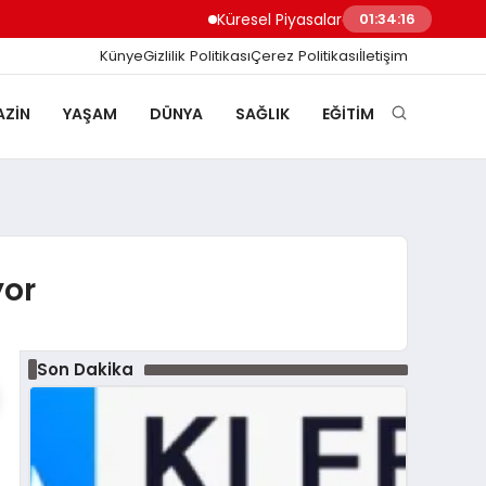
Küresel Piyasalarda Yapay Zeka Rallisi Tek
01:34:16
Künye
Gizlilik Politikası
Çerez Politikası
İletişim
ZIN
YAŞAM
DÜNYA
SAĞLIK
EĞITIM
yor
Son Dakika