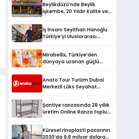
Beylikdüzü’nde Beylik
İşkembe, 20 Yıldır Kalite ve
Lezzetin Değişmeyen Adresi
İş İnsanı Seyithan Hanoğlu
Türkiye’yi Uluslararası
Arenada Tanıtmayı
Hedefliyor
Mirabellix, Türkiye’den
dünyaya uzanan güçlü
büyümesini sürdürüyor
Anato Tour Turizm Dubai
Merkezli Lüks Seyahat
Hizmetleriyle Küresel
Turizmde Öne Çıkıyor
Şantiye ranzasında 28 yıllık
üretim Online Ranza toplu
yaşam alanlarını tek elden
donatıyor
Küresel rinoplasti pazarının
2030’da 9,6 milyar dolara