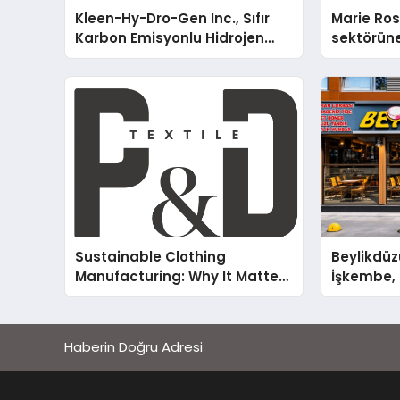
Kleen-Hy-Dro-Gen Inc., Sıfır
Marie Ro
Karbon Emisyonlu Hidrojen
sektörüne
Isıtma Teknolojisinde ISO ve
TSSA Düzenleyici Onaylarını
Aldı
Sustainable Clothing
Beylikdüz
Manufacturing: Why It Matters
İşkembe, 2
for Modern Fashion Brands
Lezzetin 
Haberin Doğru Adresi