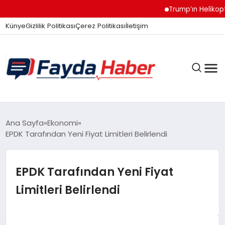
Trump’ın Helikopteri 
Künye
Gizlilik Politikası
Çerez Politikası
İletişim
GÜNDEM
Ana Sayfa
Ekonomi
EPDK Tarafından Yeni Fiyat Limitleri Belirlendi
SPOR
EPDK Tarafından Yeni Fiyat
Limitleri Belirlendi
TEKNOLOJI