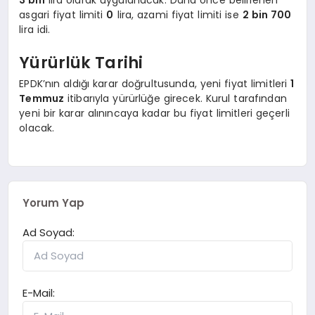
EĞITIM
asgari fiyat limiti
0
lira, azami fiyat limiti ise
2 bin 700
lira idi.
Yürürlük Tarihi
EPDK’nın aldığı karar doğrultusunda, yeni fiyat limitleri
1
Temmuz
itibarıyla yürürlüğe girecek. Kurul tarafından
yeni bir karar alınıncaya kadar bu fiyat limitleri geçerli
olacak.
Yorum Yap
Ad Soyad:
E-Mail: