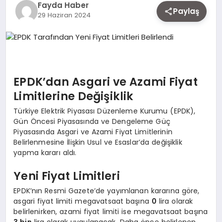
Fayda Haber
EKONOMI
Paylaş
29 Haziran 2024
SIYASET
EPDK’dan Asgari ve Azami Fiyat
MAGAZIN
Limitlerine Değişiklik
Türkiye Elektrik Piyasası Düzenleme Kurumu (EPDK),
YAŞAM
Gün Öncesi Piyasasında ve Dengeleme Güç
Piyasasında Asgari ve Azami Fiyat Limitlerinin
Belirlenmesine İlişkin Usul ve Esaslar’da değişiklik
yapma kararı aldı.
DÜNYA
Yeni Fiyat Limitleri
EPDK’nın Resmi Gazete’de yayımlanan kararına göre,
SAĞLIK
asgari fiyat limiti megavatsaat başına
0
lira olarak
belirlenirken, azami fiyat limiti ise megavatsaat başına
3 bin
lira olarak uygulanacak. Daha önce belirlenen