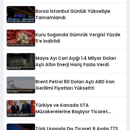
Borsa İstanbul Günlük Yükselişle
Tamamlandı
Kuru Soğanda Gümrük Vergisi Yüzde
5’e İndirildi
Mayıs Ayı Cari Açığı 1.4 Milyar Doları
Aştı Altın Enerji Hariç Fazla Verdi
Brent Petrol 80 Doları Aştı ABD İran
Gerilimi Fiyatları Yükseltti
Türkiye ve Kanada STA
Müzakerelerine Başlıyor Ticaret
Hacmini Artırmayı Hedefliyor
Türk Lirasıyla Dış Ticaret 6 Ayda 773