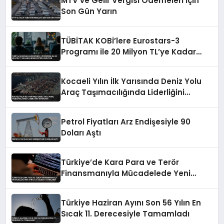
MTV ve Gelir Vergisi Ödemeleri İçin
Son Gün Yarın
TÜBİTAK KOBİ’lere Eurostars-3
Programı ile 20 Milyon TL’ye Kadar
Hibe Desteği Sağlıyor
Kocaeli Yılın İlk Yarısında Deniz Yolu
Araç Taşımacılığında Liderliğini
Sürdürdü
Petrol Fiyatları Arz Endişesiyle 90
Doları Aştı
Türkiye’de Kara Para ve Terör
Finansmanıyla Mücadelede Yeni
Strateji Belgesi Yayınlandı
Türkiye Haziran Ayını Son 56 Yılın En
Sıcak 11. Derecesiyle Tamamladı