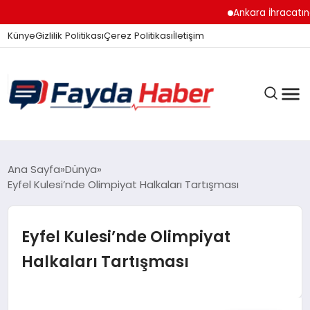
Ankara İhracatında Rek
Künye
Gizlilik Politikası
Çerez Politikası
İletişim
GÜNDEM
Ana Sayfa
Dünya
Eyfel Kulesi’nde Olimpiyat Halkaları Tartışması
SPOR
Eyfel Kulesi’nde Olimpiyat
Halkaları Tartışması
TEKNOLOJI