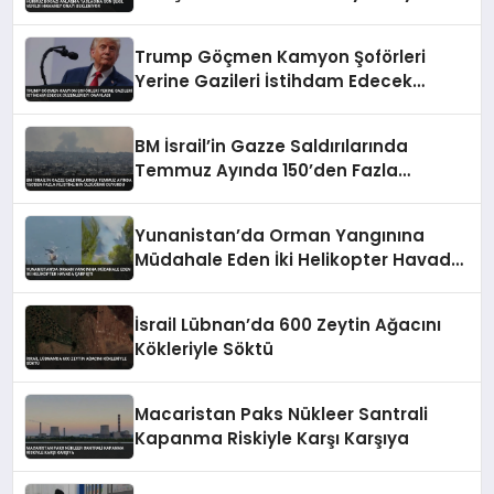
Bekleniyor
Trump Göçmen Kamyon Şoförleri
Yerine Gazileri İstihdam Edecek
Düzenlemeyi Onayladı
BM İsrail’in Gazze Saldırılarında
Temmuz Ayında 150’den Fazla
Filistinlinin Öldüğünü Duyurdu
Yunanistan’da Orman Yangınına
Müdahale Eden İki Helikopter Havada
Çarpıştı
İsrail Lübnan’da 600 Zeytin Ağacını
Kökleriyle Söktü
Macaristan Paks Nükleer Santrali
Kapanma Riskiyle Karşı Karşıya