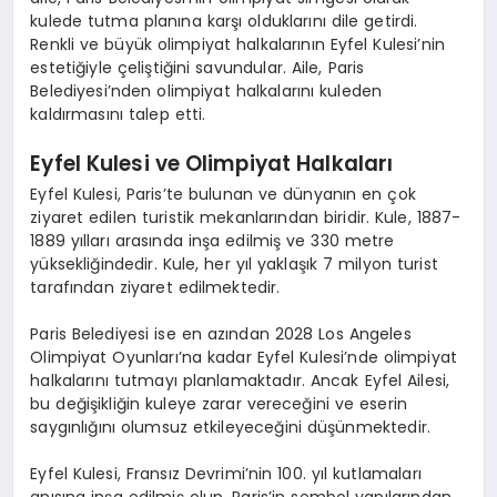
EĞITIM
kulede tutma planına karşı olduklarını dile getirdi.
Renkli ve büyük olimpiyat halkalarının Eyfel Kulesi’nin
estetiğiyle çeliştiğini savundular. Aile, Paris
Belediyesi’nden olimpiyat halkalarını kuleden
kaldırmasını talep etti.
Eyfel Kulesi ve Olimpiyat Halkaları
Eyfel Kulesi, Paris’te bulunan ve dünyanın en çok
ziyaret edilen turistik mekanlarından biridir. Kule, 1887-
1889 yılları arasında inşa edilmiş ve 330 metre
yüksekliğindedir. Kule, her yıl yaklaşık 7 milyon turist
tarafından ziyaret edilmektedir.
Paris Belediyesi ise en azından 2028 Los Angeles
Olimpiyat Oyunları’na kadar Eyfel Kulesi’nde olimpiyat
halkalarını tutmayı planlamaktadır. Ancak Eyfel Ailesi,
bu değişikliğin kuleye zarar vereceğini ve eserin
saygınlığını olumsuz etkileyeceğini düşünmektedir.
Eyfel Kulesi, Fransız Devrimi’nin 100. yıl kutlamaları
anısına inşa edilmiş olup, Paris’in sembol yapılarından