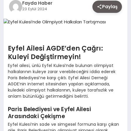
Fayda Haber
EKONOMI
Paylaş
23 Eylül 2024
SIYASET
Eyfel Ailesi AGDE’den Çağrı:
MAGAZIN
Kuleyi Değiştirmeyin!
Eyfel ailesi, ünlü Eyfel Kulesi’nde bulunan olimpiyat
YAŞAM
halkalarının kuleye zarar verebileceğini iddia ederek
Paris Belediyesi’ne karşı çıktı. Eyfel Ailesi Derneği
AGDE’nin internet sitesinden yapılan açıklamada,
kuledeki olimpiyat halkalarının, kuleye tarafsızlık ve
DÜNYA
anlam bütünlüğü getirmediğini belirtti.
Paris Belediyesi ve Eyfel Ailesi
SAĞLIK
Arasındaki Çekişme
Eyfel Kulesi’nin sade ve simgesel formuna karşı çıkan
aile, Paris Belediyesi’nin olimpiyat simgesi olarak