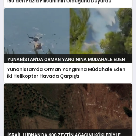
150’den Fazla Filistinlinin Öldüğünü Duyurdu
Yunanistan’da Orman Yangınına Müdahale Eden
İki Helikopter Havada Çarpıştı