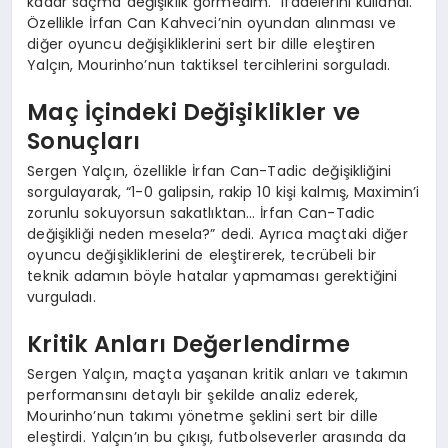
kadar saçma değişiklik görmedim.” ifadelerini kullandı.
EĞITIM
Özellikle İrfan Can Kahveci’nin oyundan alınması ve
diğer oyuncu değişikliklerini sert bir dille eleştiren
Yalçın, Mourinho’nun taktiksel tercihlerini sorguladı.
Maç İçindeki Değişiklikler ve
Sonuçları
Sergen Yalçın, özellikle İrfan Can-Tadic değişikliğini
sorgulayarak, “1-0 galipsin, rakip 10 kişi kalmış, Maximin’i
zorunlu sokuyorsun sakatlıktan… İrfan Can-Tadic
değişikliği neden mesela?” dedi. Ayrıca maçtaki diğer
oyuncu değişikliklerini de eleştirerek, tecrübeli bir
teknik adamın böyle hatalar yapmaması gerektiğini
vurguladı.
Kritik Anları Değerlendirme
Sergen Yalçın, maçta yaşanan kritik anları ve takımın
performansını detaylı bir şekilde analiz ederek,
Mourinho’nun takımı yönetme şeklini sert bir dille
eleştirdi. Yalçın’ın bu çıkışı, futbolseverler arasında da