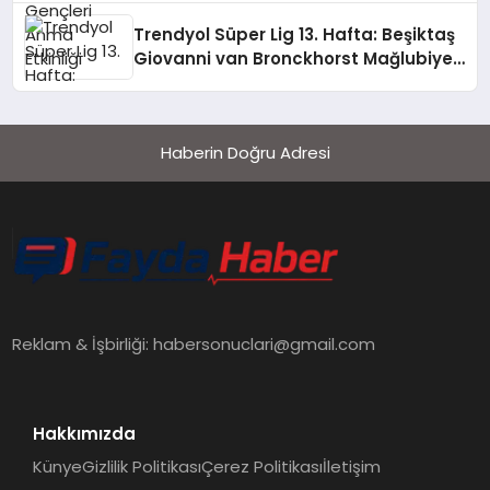
Trendyol Süper Lig 13. Hafta: Beşiktaş
Giovanni van Bronckhorst Mağlubiyeti
Değerlendirdi
Haberin Doğru Adresi
Reklam & İşbirliği:
habersonuclari@gmail.com
Hakkımızda
Künye
Gizlilik Politikası
Çerez Politikası
İletişim