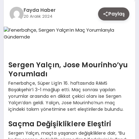
EKONOMI
Fayda Haber
Paylaş
20 Aralık 2024
SIYASET
MAGAZIN
Sergen Yalçın, Jose Mourinho’yu
Yorumladı
YAŞAM
Fenerbahçe, Süper Lig’in 16. haftasında RAMS
Başakşehir’i 3-1 mağlup etti. Maç sonrası yapılan
yorumlar arasında en dikkat çekici olanı ise Sergen
DÜNYA
Yalçın’dan geldi. Yalçın, Jose Mourinho’nun maç
içindeki takım yönetimine sert eleştirilerde bulundu.
SAĞLIK
Saçma Değişikliklere Eleştiri
Sergen Yalçın, maçta yaşanan değişikliklere dair, “Bu