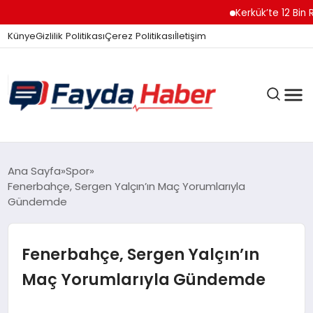
Kerkük’te 12 Bin Ruh
Künye
Gizlilik Politikası
Çerez Politikası
İletişim
GÜNDEM
Ana Sayfa
Spor
Fenerbahçe, Sergen Yalçın’ın Maç Yorumlarıyla
Gündemde
SPOR
Fenerbahçe, Sergen Yalçın’ın
TEKNOLOJI
Maç Yorumlarıyla Gündemde