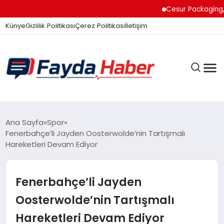
Cesur Packaging, Mı
Künye
Gizlilik Politikası
Çerez Politikası
İletişim
GÜNDEM
Ana Sayfa
Spor
Fenerbahçe’li Jayden Oosterwolde’nin Tartışmalı
Hareketleri Devam Ediyor
SPOR
Fenerbahçe’li Jayden
TEKNOLOJI
Oosterwolde’nin Tartışmalı
Hareketleri Devam Ediyor