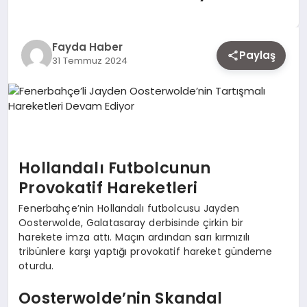
EKONOMI
Fayda Haber
Paylaş
31 Temmuz 2024
SIYASET
MAGAZIN
YAŞAM
Hollandalı Futbolcunun
Provokatif Hareketleri
Fenerbahçe’nin Hollandalı futbolcusu Jayden
DÜNYA
Oosterwolde, Galatasaray derbisinde çirkin bir
harekete imza attı. Maçın ardından sarı kırmızılı
tribünlere karşı yaptığı provokatif hareket gündeme
oturdu.
SAĞLIK
Oosterwolde’nin Skandal