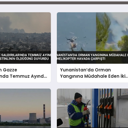
in Gazze
Yunanistan’da Orman
arında Temmuz Ayında
Yangınına Müdahale Eden İki
zla Filistinlinin
Helikopter Havada Çarpıştı
 Duyurdu