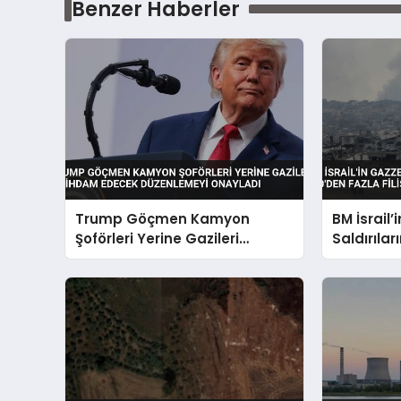
Benzer Haberler
Trump Göçmen Kamyon
BM İsrail’
Şoförleri Yerine Gazileri
Saldırıl
İstihdam Edecek Düzenlemeyi
150’den Fa
Onayladı
Öldüğünü