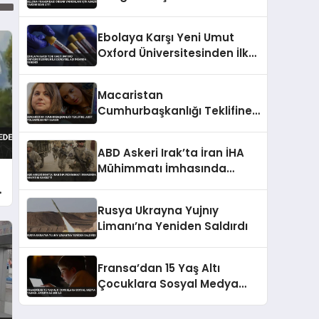
Sevk Etti
Ebolaya Karşı Yeni Umut
Oxford Üniversitesinden İlk
Deneysel Aşı İnsanda
Denendi
Macaristan
Cumhurbaşkanlığı Teklifine
Judit Polgar’dan Ret Kararı
ABD Askeri Irak’ta İran İHA
Mühimmatı İmhasında
Hayatını Kaybetti
Rusya Ukrayna Yujnıy
Limanı’na Yeniden Saldırdı
Fransa’dan 15 Yaş Altı
Çocuklara Sosyal Medya
Yasağı: Avrupa’da Bir İlk