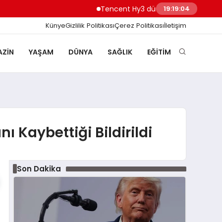
Tencent Hy3 dünya genelinde kullanım
19:19:05
Künye
Gizlilik Politikası
Çerez Politikası
İletişim
ZIN
YAŞAM
DÜNYA
SAĞLIK
EĞITIM
nı Kaybettiği Bildirildi
Son Dakika