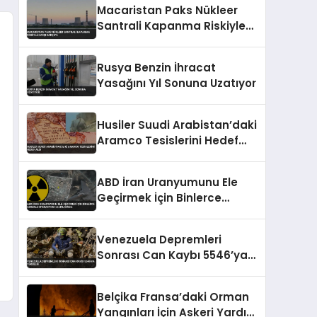
Macaristan Paks Nükleer
Santrali Kapanma Riskiyle
Karşı Karşıya
Rusya Benzin İhracat
Yasağını Yıl Sonuna Uzatıyor
Husiler Suudi Arabistan’daki
Aramco Tesislerini Hedef
Aldı
ABD İran Uranyumunu Ele
Geçirmek İçin Binlerce
Askerle Operasyon
Hazırlığında
Venezuela Depremleri
Sonrası Can Kaybı 5546’ya
Yükseldi
Belçika Fransa’daki Orman
Yangınları İçin Askeri Yardım