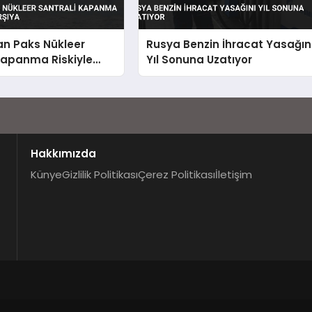
an Paks Nükleer
Rusya Benzin İhracat Yasağın
Kapanma Riskiyle
Yıl Sonuna Uzatıyor
şıya
Hakkımızda
Künye
Gizlilik Politikası
Çerez Politikası
İletişim