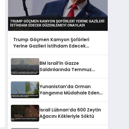
Trump Göçmen Kamyon Şoförleri
Yerine Gazileri İstihdam Edecek
Düzenlemeyi Onayladı
BM İsrail’in Gazze
Saldırılarında Temmuz
Ayında 150’den Fazla
Filistinlinin Öldüğünü
Yunanistan’da Orman
Duyurdu
Yangınına Müdahale Eden
İki Helikopter Havada
Çarpıştı
İsrail Lübnan’da 600 Zeytin
Ağacını Kökleriyle Söktü