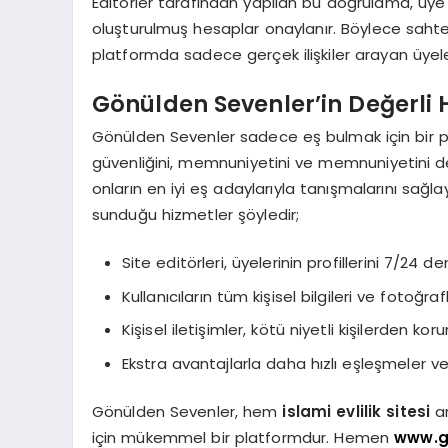
Editörler tarafından yapılan bu doğrulama, üye bil
oluşturulmuş hesaplar onaylanır. Böylece sahte pr
platformda sadece gerçek ilişkiler arayan üyele
Gönülden Sevenler’in Değerli 
Gönülden Sevenler sadece eş bulmak için bir 
güvenliğini, memnuniyetini ve memnuniyetini de ö
onların en iyi eş adaylarıyla tanışmalarını sağlay
sunduğu hizmetler şöyledir;
Site editörleri, üyelerinin profillerini 7/24 d
Kullanıcıların tüm kişisel bilgileri ve fotoğraf
Kişisel iletişimler, kötü niyetli kişilerden k
Ekstra avantajlarla daha hızlı eşleşmeler v
Gönülden Sevenler, hem
islami evlilik sitesi
ar
için mükemmel bir platformdur. Hemen
www.g