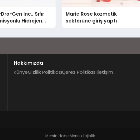
Dro-Gen Inc., Sıfır
Marie Rose kozmetik
isyonlu Hidrojen
sektörüne giriş yaptı
knolojisinde ISO ve
nleyici Onaylarını
Hakkımızda
Künye
Gizlilik Politikası
Çerez Politikası
İletişim
Mersin Haber
Mersin Lojistik