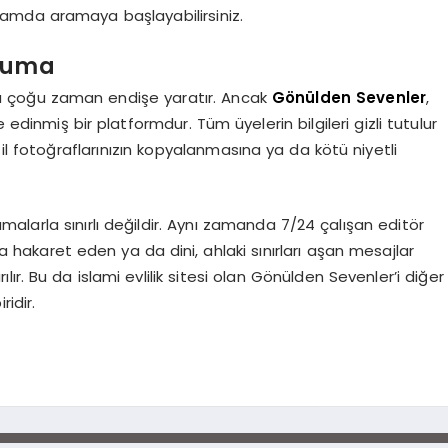
rtamda aramaya başlayabilirsiniz.
oruma
ası çoğu zaman endişe yaratır. Ancak
Gönülden Sevenler
,
 edinmiş bir platformdur. Tüm üyelerin bilgileri gizli tutulur
fil fotoğraflarınızın kopyalanmasına ya da kötü niyetli
umalarla sınırlı değildir. Aynı zamanda 7/24 çalışan editör
afa hakaret eden ya da dini, ahlaki sınırları aşan mesajlar
r. Bu da islami evlilik sitesi olan Gönülden Sevenler’i diğer
idir.