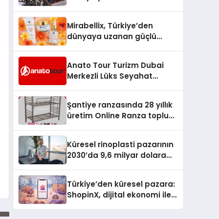
Arenada Tanıtmayı
Hedefliyor
Mirabellix, Türkiye’den
dünyaya uzanan güçlü
büyümesini sürdürüyor
Anato Tour Turizm Dubai
Merkezli Lüks Seyahat
Hizmetleriyle Küresel
Turizmde Öne Çıkıyor
Şantiye ranzasında 28 yıllık
üretim Online Ranza toplu
yaşam alanlarını tek elden
donatıyor
Küresel rinoplasti pazarının
2030’da 9,6 milyar dolara
ulaşması bekleniyor
Türkiye’den küresel pazara:
ShopinX, dijital ekonomi ile
gerçek dünya alışverişini bir
araya getirmeyi hedefliyor