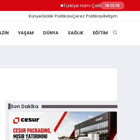
Türkiye Ham Çelik Üretimi Yüzde 8,1 Artış
16:13:11
Künye
Gizlilik Politikası
Çerez Politikası
İletişim
ZIN
YAŞAM
DÜNYA
SAĞLIK
EĞITIM
Son Dakika