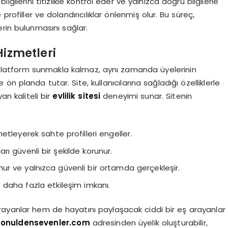
gilerini titizlikle kontrol eder ve yalnızca doğru bilgilerle
ofiller ve dolandırıcılıklar önlenmiş olur. Bu süreç,
rin bulunmasını sağlar.
Hizmetleri
platform sunmakla kalmaz, aynı zamanda üyelerinin
n planda tutar. Site, kullanıcılarına sağladığı özelliklerle
an kaliteli bir
evlilik sitesi
deneyimi sunar. Sitenin
enetleyerek sahte profilleri engeller.
ları güvenli bir şekilde korunur.
orunur ve yalnızca güvenli bir ortamda gerçekleşir.
e daha fazla etkileşim imkanı.
ayanlar hem de hayatını paylaşacak ciddi bir eş arayanlar
onuldensevenler.com
adresinden üyelik oluşturabilir,