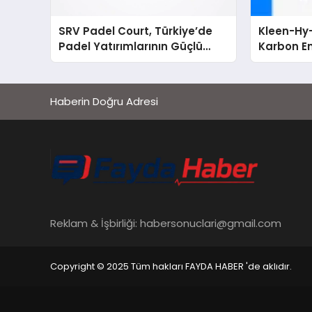
SRV Padel Court, Türkiye’de
Kleen-Hy-
Padel Yatırımlarının Güçlü
Karbon Em
Markası Olmayı Sürdürüyor
Isıtma Te
TSSA Düze
Aldı
Haberin Doğru Adresi
Reklam & İşbirliği:
habersonuclari@gmail.com
Copyright © 2025 Tüm hakları FAYDA HABER 'de aklıdır.