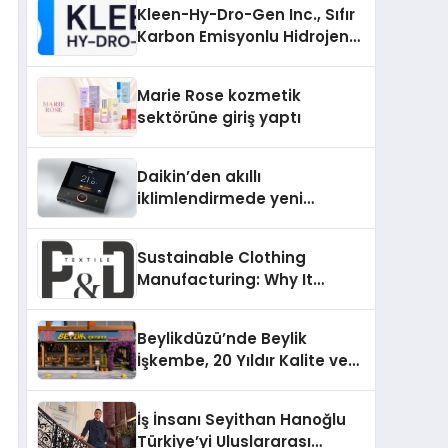
Kleen-Hy-Dro-Gen Inc., Sıfır
Karbon Emisyonlu Hidrojen
Isıtma Teknolojisinde ISO ve
TSSA Düzenleyici Onaylarını
Marie Rose kozmetik
Aldı
sektörüne giriş yaptı
Daikin’den akıllı
iklimlendirmede yeni
dönem: Madoka Plus
Türkiye’de
Sustainable Clothing
Manufacturing: Why It
Matters for Modern Fashion
Brands
Beylikdüzü’nde Beylik
İşkembe, 20 Yıldır Kalite ve
Lezzetin Değişmeyen Adresi
İş İnsanı Seyithan Hanoğlu
Türkiye’yi Uluslararası