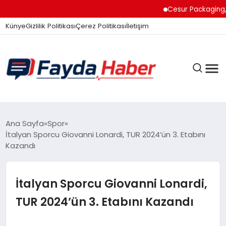
Cesur Packaging, M
Künye
Gizlilik Politikası
Çerez Politikası
İletişim
GÜNDEM
Ana Sayfa
Spor
İtalyan Sporcu Giovanni Lonardi, TUR 2024’ün 3. Etabını
Kazandı
SPOR
İtalyan Sporcu Giovanni Lonardi,
TEKNOLOJI
TUR 2024’ün 3. Etabını Kazandı