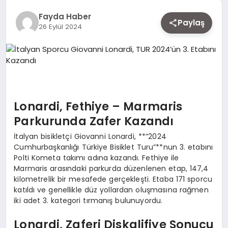
EKONOMI
Fayda Haber
Paylaş
26 Eylül 2024
SIYASET
MAGAZIN
Lonardi, Fethiye – Marmaris
Parkurunda Zafer Kazandı
YAŞAM
İtalyan bisikletçi Giovanni Lonardi, **”2024
Cumhurbaşkanlığı Türkiye Bisiklet Turu”**nun 3. etabını
Polti Kometa takımı adına kazandı. Fethiye ile
DÜNYA
Marmaris arasındaki parkurda düzenlenen etap, 147,4
kilometrelik bir mesafede gerçekleşti. Etaba 171 sporcu
katıldı ve genellikle düz yollardan oluşmasına rağmen
SAĞLIK
iki adet 3. kategori tırmanış bulunuyordu.
Lonardi, Zaferi Diskalifiye Sonucu