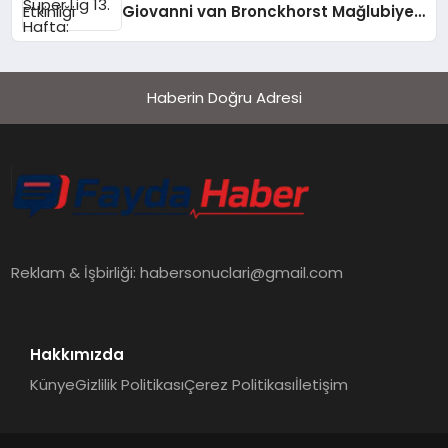
Giovanni van Bronckhorst Mağlubiyeti
Değerlendirdi
Haberin Doğru Adresi
Reklam & İşbirliği:
habersonuclari@gmail.com
Hakkımızda
Künye
Gizlilik Politikası
Çerez Politikası
İletişim