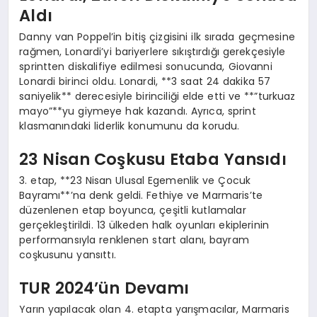
EĞITIM
Aldı
Danny van Poppel’in bitiş çizgisini ilk sırada geçmesine
rağmen, Lonardi’yi bariyerlere sıkıştırdığı gerekçesiyle
sprintten diskalifiye edilmesi sonucunda, Giovanni
Lonardi birinci oldu. Lonardi, **3 saat 24 dakika 57
saniyelik** derecesiyle birinciliği elde etti ve **”turkuaz
mayo”**yu giymeye hak kazandı. Ayrıca, sprint
klasmanındaki liderlik konumunu da korudu.
23 Nisan Coşkusu Etaba Yansıdı
3. etap, **23 Nisan Ulusal Egemenlik ve Çocuk
Bayramı**’na denk geldi. Fethiye ve Marmaris’te
düzenlenen etap boyunca, çeşitli kutlamalar
gerçekleştirildi. 13 ülkeden halk oyunları ekiplerinin
performansıyla renklenen start alanı, bayram
coşkusunu yansıttı.
TUR 2024’ün Devamı
Yarın yapılacak olan 4. etapta yarışmacılar, Marmaris