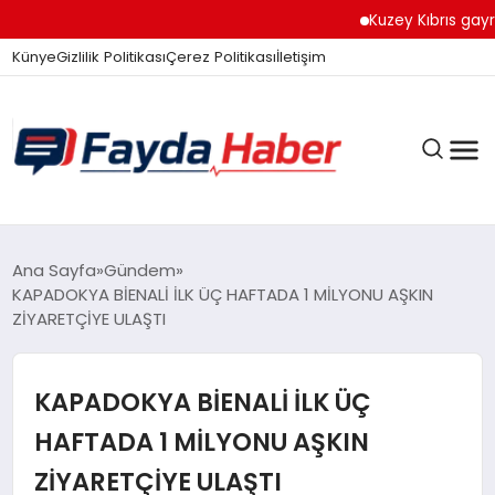
Kuzey Kıbrıs gayrimenkuld
Künye
Gizlilik Politikası
Çerez Politikası
İletişim
GÜNDEM
Ana Sayfa
Gündem
KAPADOKYA BİENALİ İLK ÜÇ HAFTADA 1 MİLYONU AŞKIN
ZİYARETÇİYE ULAŞTI
SPOR
KAPADOKYA BİENALİ İLK ÜÇ
TEKNOLOJI
HAFTADA 1 MİLYONU AŞKIN
ZİYARETÇİYE ULAŞTI