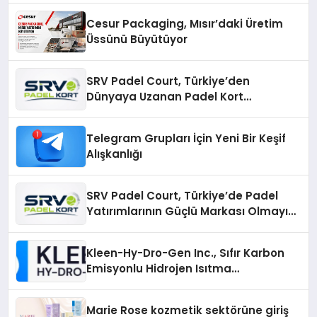
Cesur Packaging, Mısır’daki Üretim
Üssünü Büyütüyor
SRV Padel Court, Türkiye’den
Dünyaya Uzanan Padel Kort
Üretiminde Güvenin Adresi
Telegram Grupları İçin Yeni Bir Keşif
Alışkanlığı
SRV Padel Court, Türkiye’de Padel
Yatırımlarının Güçlü Markası Olmayı
Sürdürüyor
Kleen-Hy-Dro-Gen Inc., Sıfır Karbon
Emisyonlu Hidrojen Isıtma
Teknolojisinde ISO ve TSSA
Düzenleyici Onaylarını Aldı
Marie Rose kozmetik sektörüne giriş