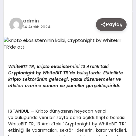
EKONOMI
admin
Paylaş
14 Aralık 2024
SIYASET
MAGAZIN
WhiteBIT TR, kripto ekosistemini 13 Aralık’taki
YAŞAM
Cryptonight by WhiteBIT TR’de buluşturdu. Etkinlikte
kripto sektörünün geleceği, yasal düzenlemeler ve
etkileri üzerine sunum ve paneller gerçekleştirildi.
DÜNYA
İSTANBUL
—
Kripto dünyasının heyecan verici
yolculuğunda yeni bir sayfa daha açıldı. Kripto borsası
SAĞLIK
WhiteBIT TR, 13 Aralık’taki “Cryptonight by WhiteBIT TR”
etkinliği ile yatırımcıları, sektör liderlerini, karar vericileri,