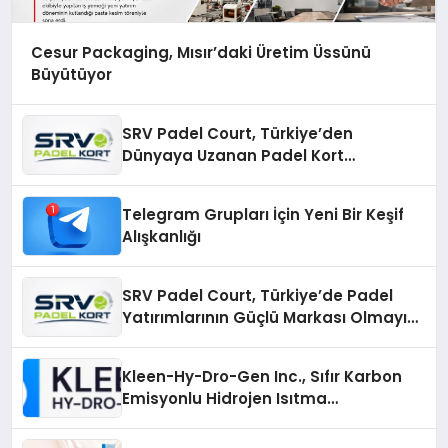
Cesur Packaging, Mısır’daki Üretim Üssünü
Büyütüyor
SRV Padel Court, Türkiye’den
Dünyaya Uzanan Padel Kort
Üretiminde Güvenin Adresi
Telegram Grupları İçin Yeni Bir Keşif
Alışkanlığı
SRV Padel Court, Türkiye’de Padel
Yatırımlarının Güçlü Markası Olmayı
Sürdürüyor
Kleen-Hy-Dro-Gen Inc., Sıfır Karbon
Emisyonlu Hidrojen Isıtma
Teknolojisinde ISO ve TSSA
Düzenleyici Onaylarını Aldı