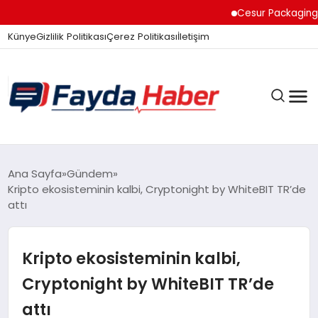
Cesur Packaging, Mısı
Künye
Gizlilik Politikası
Çerez Politikası
İletişim
GÜNDEM
Ana Sayfa
Gündem
Kripto ekosisteminin kalbi, Cryptonight by WhiteBIT TR’de
attı
SPOR
Kripto ekosisteminin kalbi,
TEKNOLOJI
Cryptonight by WhiteBIT TR’de
attı