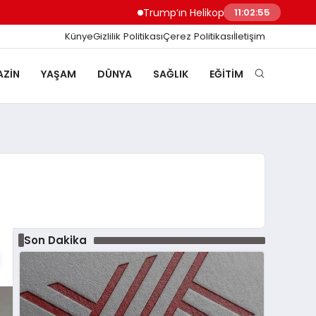
Trump’ın Helikopteri Marine One, Yolcu U
11:02:56
Künye
Gizlilik Politikası
Çerez Politikası
İletişim
ZIN
YAŞAM
DÜNYA
SAĞLIK
EĞITIM
Son Dakika