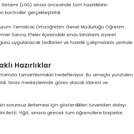
 Sistemi (LGS) sınavı öncesinde tüm hazırlıkların
 kontroller gerçekleştirildi.
k Kurum Temsilcisi Ortaöğretim Genel Müdürlüğü Öğretim
mer Sarıca, Efeler ilçesindeki sınav binalarını ziyaret
günü uygulanacak tedbirleri ve hazırlık çalışmalarını yerinde
klı Hazırlıklar
bir ortamda tamamlamaları hedefleniyor. Bu amaçla yürütülen
ldi. Sınav merkezlerinde görev alacak idareci ve
nin sorunsuz ilerlemesi için gösterdikleri özveriden dolayı
i iletti. Yiğit, sınava girecek tüm öğrencilere başarılar