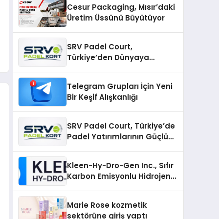
Cesur Packaging, Mısır’daki
Üretim Üssünü Büyütüyor
SRV Padel Court,
Türkiye’den Dünyaya
Uzanan Padel Kort
Üretiminde Güvenin Adresi
Telegram Grupları İçin Yeni
Bir Keşif Alışkanlığı
SRV Padel Court, Türkiye’de
Padel Yatırımlarının Güçlü
Markası Olmayı Sürdürüyor
Kleen-Hy-Dro-Gen Inc., Sıfır
Karbon Emisyonlu Hidrojen
Isıtma Teknolojisinde ISO ve
TSSA Düzenleyici Onaylarını
Marie Rose kozmetik
Aldı
sektörüne giriş yaptı