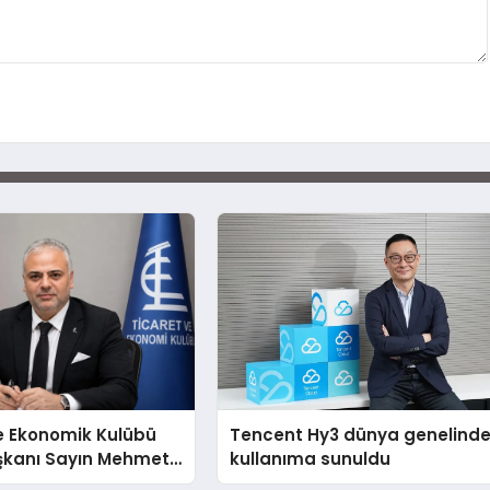
e Ekonomik Kulübü
Tencent Hy3 dünya genelind
şkanı Sayın Mehmet
kullanıma sunuldu
konomiye dair yaptığı