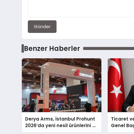
Gönder
Benzer Haberler
Derya Arms, İstanbul Prohunt
Ticaret v
2026’da yeni nesil ürünlerini ve
Genel Ba
global marka vizyonunu
Ulutaş, e