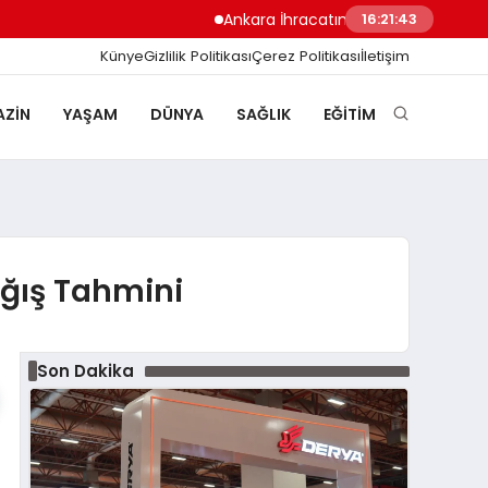
Ankara İhracatında Rekor Yükseliş 7 Ayda
16:21:44
Künye
Gizlilik Politikası
Çerez Politikası
İletişim
ZIN
YAŞAM
DÜNYA
SAĞLIK
EĞITIM
ağış Tahmini
Son Dakika