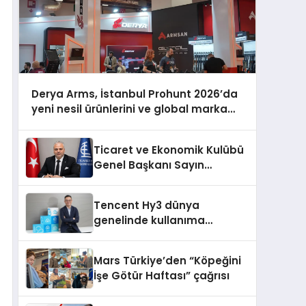
Derya Arms, İstanbul Prohunt 2026’da
yeni nesil ürünlerini ve global marka
vizyonunu sergiledi
Ticaret ve Ekonomik Kulübü
Genel Başkanı Sayın
Mehmet Ulutaş, ekonomiye
dair yaptığı açıklamada
Tencent Hy3 dünya
şunları kaydetti:
genelinde kullanıma
sunuldu
Mars Türkiye’den “Köpeğini
İşe Götür Haftası” çağrısı