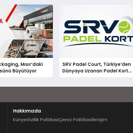
a şunları kaydetti:
kaging, Mısır’daki
SRV Padel Court, Türkiye’den
ssünü Büyütüyor
Dünyaya Uzanan Padel Kort
Üretiminde Güvenin Adresi
Hakkımızda
Künye
Gizlilik Politikası
Çerez Politikası
İletişim