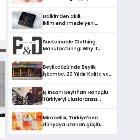
Daikin’den akıllı
iklimlendirmede yeni
dönem: Madoka Plus
Türkiye’de
Sustainable Clothing
Manufacturing: Why It
Matters for Modern Fashion
Brands
Beylikdüzü’nde Beylik
İşkembe, 20 Yıldır Kalite ve
Lezzetin Değişmeyen Adresi
İş İnsanı Seyithan Hanoğlu
Türkiye’yi Uluslararası
Arenada Tanıtmayı
Hedefliyor
Mirabellix, Türkiye’den
e
dünyaya uzanan güçlü
büyümesini sürdürüyor