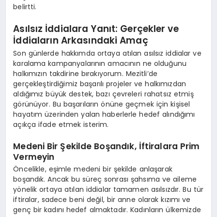
belirtti.
EĞITIM
Asılsız İddialara Yanıt: Gerçekler ve
İddiaların Arkasındaki Amaç
Son günlerde hakkımda ortaya atılan asılsız iddialar ve
karalama kampanyalarının amacının ne olduğunu
halkımızın takdirine bırakıyorum. Mezitli’de
gerçekleştirdiğimiz başarılı projeler ve halkımızdan
aldığımız büyük destek, bazı çevreleri rahatsız etmiş
görünüyor. Bu başarıların önüne geçmek için kişisel
hayatım üzerinden yalan haberlerle hedef alındığımı
açıkça ifade etmek isterim.
Medeni Bir Şekilde Boşandık, İftiralara Prim
Vermeyin
Öncelikle, eşimle medeni bir şekilde anlaşarak
boşandık. Ancak bu süreç sonrası şahsıma ve aileme
yönelik ortaya atılan iddialar tamamen asılsızdır. Bu tür
iftiralar, sadece beni değil, bir anne olarak kızımı ve
genç bir kadını hedef almaktadır. Kadınların ülkemizde