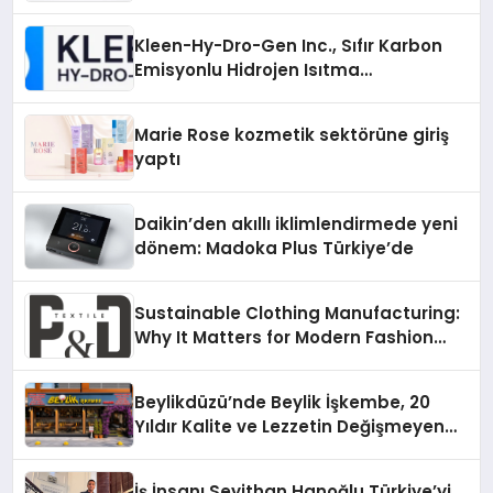
Sürdürüyor
Kleen-Hy-Dro-Gen Inc., Sıfır Karbon
Emisyonlu Hidrojen Isıtma
Teknolojisinde ISO ve TSSA
Düzenleyici Onaylarını Aldı
Marie Rose kozmetik sektörüne giriş
yaptı
Daikin’den akıllı iklimlendirmede yeni
dönem: Madoka Plus Türkiye’de
Sustainable Clothing Manufacturing:
Why It Matters for Modern Fashion
Brands
Beylikdüzü’nde Beylik İşkembe, 20
Yıldır Kalite ve Lezzetin Değişmeyen
Adresi
İş İnsanı Seyithan Hanoğlu Türkiye’yi