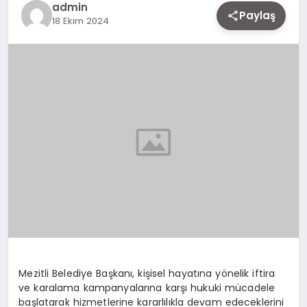
admin
EKONOMI
Paylaş
18 Ekim 2024
SIYASET
MAGAZIN
YAŞAM
DÜNYA
SAĞLIK
Mezitli Belediye Başkanı, kişisel hayatına yönelik iftira
ve karalama kampanyalarına karşı hukuki mücadele
başlatarak hizmetlerine kararlılıkla devam edeceklerini