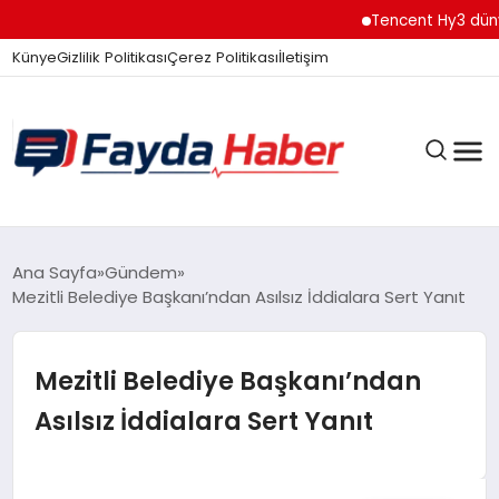
Tencent Hy3 dünya ge
Künye
Gizlilik Politikası
Çerez Politikası
İletişim
GÜNDEM
Ana Sayfa
Gündem
Mezitli Belediye Başkanı’ndan Asılsız İddialara Sert Yanıt
SPOR
Mezitli Belediye Başkanı’ndan
Asılsız İddialara Sert Yanıt
TEKNOLOJI