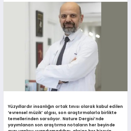
EKONOMI
SIYASET
MAGAZIN
YAŞAM
DÜNYA
Yüzyıllardır insanlığın ortak tınısı olarak kabul edilen
‘evrensel müzik’ algısı, son araştırmalarla birlikte
SAĞLIK
temellerinden sarsılıyor. Nature Dergisi’nde
yayımlanan son araştırma notaların her beyinde