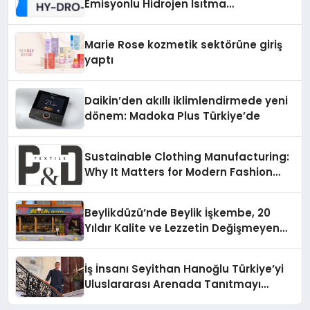
Emisyonlu Hidrojen Isıtma
Teknolojisinde ISO ve TSSA
Düzenleyici Onaylarını Aldı
Marie Rose kozmetik sektörüne giriş
yaptı
Daikin’den akıllı iklimlendirmede yeni
dönem: Madoka Plus Türkiye’de
Sustainable Clothing Manufacturing:
Why It Matters for Modern Fashion
Brands
Beylikdüzü’nde Beylik İşkembe, 20
Yıldır Kalite ve Lezzetin Değişmeyen
Adresi
İş İnsanı Seyithan Hanoğlu Türkiye’yi
Uluslararası Arenada Tanıtmayı
Hedefliyor