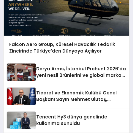
Falcon Aero Group, Küresel Havacılık Tedarik
Zincirinde Türkiye’den Dünyaya Açılıyor
Derya Arms, İstanbul Prohunt 2026’da
yeni nesil ürünlerini ve global marka
vizyonunu sergiledi
Ticaret ve Ekonomik Kulübü Genel
Başkanı Sayın Mehmet Ulutaş,
ekonomiye dair yaptığı açıklamada
şunları kaydetti:
Tencent Hy3 dünya genelinde
kullanıma sunuldu