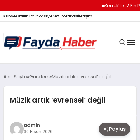
Kerkük’te 12 Bin Ruhsats
Künye
Gizlilik Politikası
Çerez Politikası
İletişim
GÜNDEM
Ana Sayfa
Gündem
Müzik artık ‘evrensel’ değil
Müzik artık ‘evrensel’ değil
SPOR
TEKNOLOJI
admin
Paylaş
30 Nisan 2026