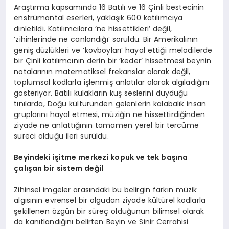
Araştırma kapsamında 16 Batılı ve 16 Çinli bestecinin
enstrümantal eserleri, yaklaşık 600 katılımcıya
dinletildi. Katılımcılara ‘ne hissettikleri’ değil,
‘zihinlerinde ne canlandığı’ soruldu. Bir Amerikalının
geniş düzlükleri ve ‘kovboyları’ hayal ettiği melodilerde
bir Çinli katılımcının derin bir ‘keder’ hissetmesi beynin
notalarının matematiksel frekanslar olarak değil,
toplumsal kodlarla işlenmiş anlatılar olarak algıladığını
gösteriyor. Batılı kulakların kuş seslerini duyduğu
tınılarda, Doğu kültüründen gelenlerin kalabalık insan
gruplarını hayal etmesi, müziğin ne hissettirdiğinden
ziyade ne anlattığının tamamen yerel bir tercüme
süreci olduğu ileri sürüldü.
Beyindeki işitme merkezi kopuk ve tek başına
çalışan bir sistem değil
Zihinsel imgeler arasındaki bu belirgin farkın müzik
algısının evrensel bir olgudan ziyade kültürel kodlarla
şekillenen özgün bir süreç olduğunun bilimsel olarak
da kanıtlandığını belirten Beyin ve Sinir Cerrahisi