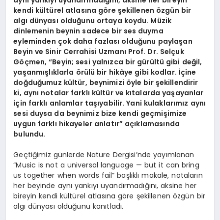
aynı yankıyı uyandırmadığını, aksine her bireyin
EĞITIM
kendi kültürel atlasına göre şekillenen özgün bir
algı dünyası olduğunu ortaya koydu. Müzik
dinlemenin beynin sadece bir ses duyma
eyleminden çok daha fazlası olduğunu paylaşan
Beyin ve Sinir Cerrahisi Uzmanı Prof. Dr. Selçuk
Göçmen, “Beyin; sesi yalnızca bir gürültü gibi değil,
yaşanmışlıklarla örülü bir hikâye gibi kodlar. İçine
doğduğumuz kültür, beynimizi öyle bir şekillendirir
ki, aynı notalar farklı kültür ve kıtalarda yaşayanlar
için farklı anlamlar taşıyabilir. Yani kulaklarımız aynı
sesi duysa da beynimiz bize kendi geçmişimize
uygun farklı hikayeler anlatır” açıklamasında
bulundu.
Geçtiğimiz günlerde Nature Dergisi’nde yayımlanan
“Music is not a universal language — but it can bring
us together when words fail” başlıklı makale, notaların
her beyinde aynı yankıyı uyandırmadığını, aksine her
bireyin kendi kültürel atlasına göre şekillenen özgün bir
algı dünyası olduğunu kanıtladı.