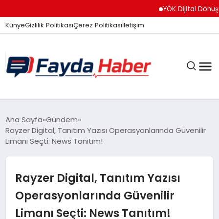
YÖK Dijital Dönüşüm İçi
Künye
Gizlilik Politikası
Çerez Politikası
İletişim
GÜNDEM
Ana Sayfa
Gündem
Rayzer Digital, Tanıtım Yazısı Operasyonlarında Güvenilir
Limanı Seçti: News Tanıtım!
SPOR
Rayzer Digital, Tanıtım Yazısı
TEKNOLOJI
Operasyonlarında Güvenilir
Limanı Seçti: News Tanıtım!