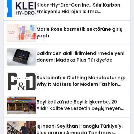
Kleen-Hy-Dro-Gen Inc., Sıfır Karbon
Emisyonlu Hidrojen Isıtma
Teknolojisinde ISO ve TSSA
Düzenleyici Onaylarını Aldı
Marie Rose kozmetik sektörüne giriş
yaptı
Daikin’den akıllı iklimlendirmede yeni
dönem: Madoka Plus Türkiye’de
Sustainable Clothing Manufacturing:
Why It Matters for Modern Fashion
Brands
Beylikdüzü’nde Beylik İşkembe, 20
Yıldır Kalite ve Lezzetin Değişmeyen
Adresi
İş İnsanı Seyithan Hanoğlu Türkiye’yi
Uluslararası Arenada Tanıtmayı