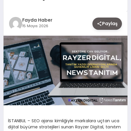
EKONOMI
Fayda Haber
Paylaş
15 Mayıs 2026
SIYASET
MAGAZIN
YAŞAM
DÜNYA
SAĞLIK
İSTANBUL – SEO ajansı kimliğiyle markalara uçtan uca
dijital büyüme stratejileri sunan Rayzer Digital, tanıtım