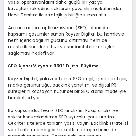
yazısı operasyonlarını daha güçlü bir yapıya
EĞITIM
kavuşturmak adına sektörün güvenilir markalarından
News Tanıtım ile stratejik iş birliğine imza attı.
Arama motoru optimizasyonu (SEO) alanında
kapsamlı çözümler sunan Rayzer Digital, bu hamleyle
hem içerik dağıtım gücünü artırmayı hem de
müşterilerine daha hızlı ve sürdürülebilir sonuçlar
sağlamayı hedefliyor.
SEO Ajansı Vizyonu: 360° Dijital Büyüme
Rayzer Digital, yalnızca teknik SEO değil; içerik stratejisi,
marka görünürlüğü, backlink yönetimi ve dijital PR
süreçlerini kapsayan bütünsel bir SEO ajansı modeliyle
hareket ediyor.
Bu kapsamda: Teknik SEO analizleri Rakip analizi ve
sektör konumlandırma SEO uyumlu içerik üretimi
Otoriter sitelerde tanıtım yazısı yayını Backlink stratejisi
ve otorite artırımı gibi hizmetleri entegre biçimde
sunarak markaların Google’daki konumunu