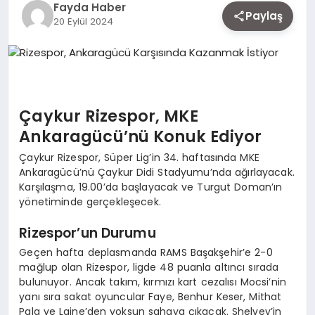
Fayda Haber
EKONOMI
Paylaş
20 Eylül 2024
SIYASET
Çaykur Rizespor, MKE
MAGAZIN
Ankaragücü’nü Konuk Ediyor
Çaykur Rizespor, Süper Lig’in 34. haftasında MKE
YAŞAM
Ankaragücü’nü Çaykur Didi Stadyumu’nda ağırlayacak.
Karşılaşma, 19.00’da başlayacak ve Turgut Doman’ın
yönetiminde gerçekleşecek.
DÜNYA
Rizespor’un Durumu
Geçen hafta deplasmanda RAMS Başakşehir’e 2-0
mağlup olan Rizespor, ligde 48 puanla altıncı sırada
SAĞLIK
bulunuyor. Ancak takım, kırmızı kart cezalısı Mocsi’nin
yanı sıra sakat oyuncular Faye, Benhur Keser, Mithat
Pala ve Laine’den yoksun sahaya çıkacak. Shelvey’in