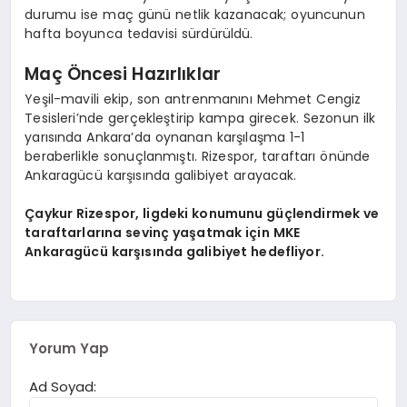
EĞITIM
durumu ise maç günü netlik kazanacak; oyuncunun
hafta boyunca tedavisi sürdürüldü.
Maç Öncesi Hazırlıklar
Yeşil-mavili ekip, son antrenmanını Mehmet Cengiz
Tesisleri’nde gerçekleştirip kampa girecek. Sezonun ilk
yarısında Ankara’da oynanan karşılaşma 1-1
beraberlikle sonuçlanmıştı. Rizespor, taraftarı önünde
Ankaragücü karşısında galibiyet arayacak.
Çaykur Rizespor, ligdeki konumunu güçlendirmek ve
taraftarlarına sevinç yaşatmak için MKE
Ankaragücü karşısında galibiyet hedefliyor.
Yorum Yap
Ad Soyad: