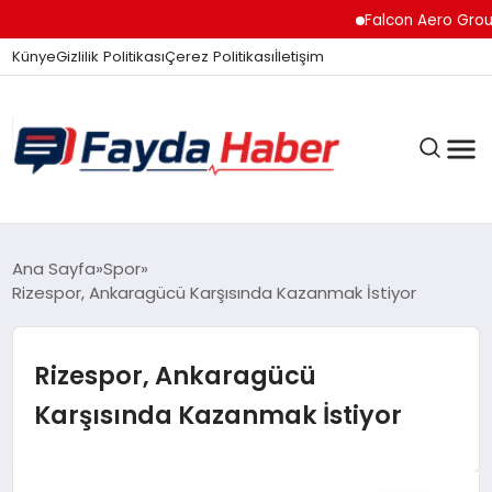
Falcon Aero Group, 
Künye
Gizlilik Politikası
Çerez Politikası
İletişim
GÜNDEM
Ana Sayfa
Spor
Rizespor, Ankaragücü Karşısında Kazanmak İstiyor
SPOR
Rizespor, Ankaragücü
Karşısında Kazanmak İstiyor
TEKNOLOJI