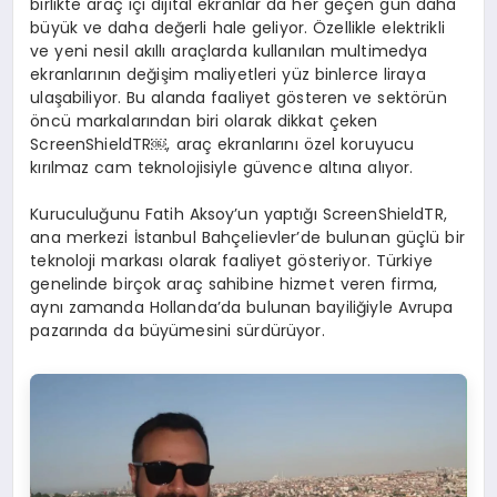
birlikte araç içi dijital ekranlar da her geçen gün daha
EĞITIM
büyük ve daha değerli hale geliyor. Özellikle elektrikli
ve yeni nesil akıllı araçlarda kullanılan multimedya
ekranlarının değişim maliyetleri yüz binlerce liraya
ulaşabiliyor. Bu alanda faaliyet gösteren ve sektörün
öncü markalarından biri olarak dikkat çeken
ScreenShieldTR⁠￼, araç ekranlarını özel koruyucu
kırılmaz cam teknolojisiyle güvence altına alıyor.
Kuruculuğunu Fatih Aksoy’un yaptığı ScreenShieldTR,
ana merkezi İstanbul Bahçelievler’de bulunan güçlü bir
teknoloji markası olarak faaliyet gösteriyor. Türkiye
genelinde birçok araç sahibine hizmet veren firma,
aynı zamanda Hollanda’da bulunan bayiliğiyle Avrupa
pazarında da büyümesini sürdürüyor.