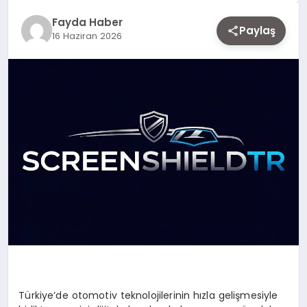
EKONOMI
Fayda Haber
Paylaş
16 Haziran 2026
SIYASET
MAGAZIN
YAŞAM
DÜNYA
SAĞLIK
Türkiye’de otomotiv teknolojilerinin hızla gelişmesiyle