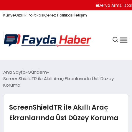
Derya Arms, İstanbul P
Künye
Gizlilik Politikası
Çerez Politikası
İletişim
GÜNDEM
Ana Sayfa
Gündem
ScreenShieldTR ile Akıllı Araç Ekranlarında Üst Düzey
Koruma
SPOR
ScreenShieldTR ile Akıllı Araç
TEKNOLOJI
Ekranlarında Üst Düzey Koruma