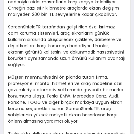
nedeniyle ciddi masraflarla karşı karşıya kalabiliyor.
Örneğin bazı sıfır kilometre araçlarda ekran değişim
maliyetleri 200 bin TL seviyelerine kadar çıkabiliyor.
ScreenShieldTR tarafından geliştirilen özel kırılmaz
cam koruma sistemleri, araç ekranlarını günlük
kullanım sırasında oluşabilecek çiziklere, darbelere ve
dış etkenlere karşı korumayı hedefliyor. Ürünler,
ekranın görüntü kalitesini ve dokunmatik hassasiyetini
korurken aynı zamanda uzun ömürlü kullanım avantajı
sağlıyor.
Müşteri memnuniyetini ön planda tutan firma,
profesyonel montaj hizmetleri ve araç modeline özel
çözümleriyle otomotiv sektöründe güvenilir bir marka
konumuna ulaştı. Tesla, BMW, Mercedes-Benz, Audi,
Porsche, TOGG ve diğer birçok markaya uygun ekran
koruma seçenekleri sunan ScreenShieldTR, araç
sahiplerinin yüksek maliyetli ekran hasarlarına karşı
önlem almasına yardımcı oluyor.
Türkiye’de akıllı araç ekran koruma alanında önemli bir